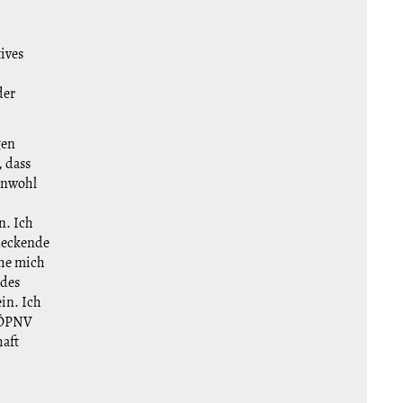
ives
der
gen
 dass
inwohl
n. Ich
ndeckende
che mich
 des
ein. Ich
s ÖPNV
haft