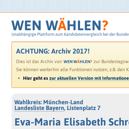
WEN W
Ä
HLEN
?
Unabhängige Plattform zum Kandidatenvergleich bei der Bunde
ACHTUNG: Archiv 2017!
Dies ist das Archiv von
zur Bundestagswah
WEN W
Ä
HLEN
?
Sie können weiterhin alle Funktionen nutzen, z.B. den 
Hier geht es
zur aktuellen Version mit Information
Wahlkreis: München-Land
Landesliste Bayern
, Listenplatz 7
Eva-Maria Elisabeth Sch