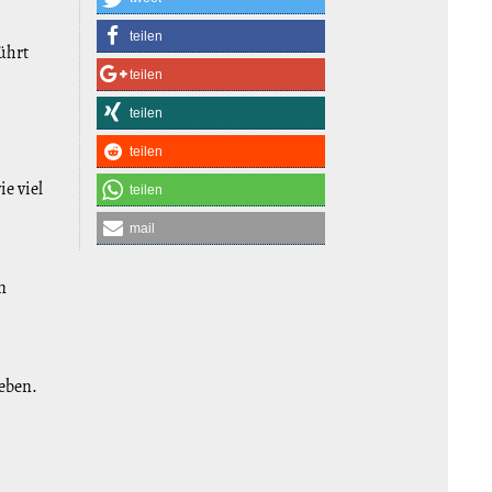
teilen
ührt
teilen
.
teilen
teilen
e viel
teilen
mail
n
geben.
.