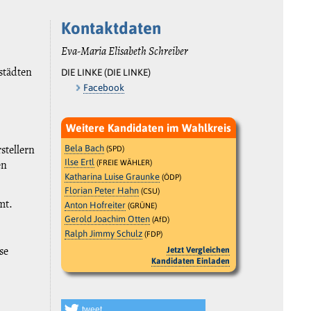
Kontaktdaten
Eva-Maria Elisabeth Schreiber
städten
DIE LINKE (DIE LINKE)
Facebook
Weitere Kandidaten im Wahlkreis
stellern
Bela Bach
(SPD)
Ilse Ertl
en
(FREIE WÄHLER)
Katharina Luise Graunke
(ÖDP)
Florian Peter Hahn
(CSU)
mt.
Anton Hofreiter
(GRÜNE)
Gerold Joachim Otten
(AfD)
Ralph Jimmy Schulz
(FDP)
se
Jetzt Vergleichen
Kandidaten Einladen
tweet