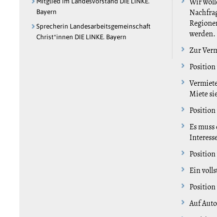
Wir woll
Mitglied im Landesvorstand DIE LINKE.
Nachfrag
Bayern
Regionen
Sprecherin Landesarbeitsgemeinschaft
werden.
Christ*innen DIE LINKE. Bayern
Zur Verm
Position
Vermiete
Miete si
Position
Es muss 
Interess
Position
Ein voll
Position
Auf Auto