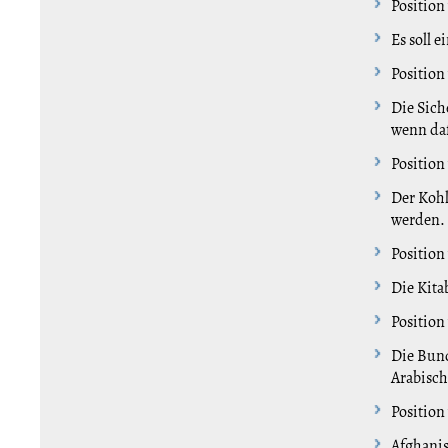
Position
Es soll 
Position
Die Sich
wenn daf
Position
Der Kohl
werden.
Position
Die Kita
Position
Die Bund
Arabisc
Position
Afghanis