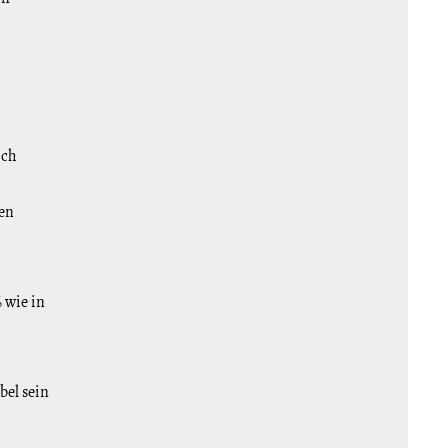
ich
zen
 wie in
bel sein