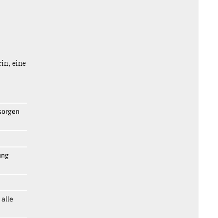
rin, eine
sorgen
ung
 alle