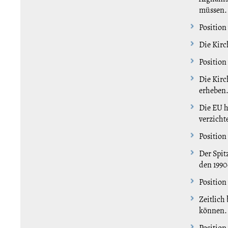
müssen.
Position
Die Kirc
Position
Die Kirc
erheben
Die EU h
verzicht
Position
Der Spit
den 1990
Position
Zeitlich
können.
Position