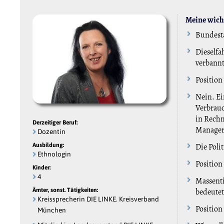
Meine wicht
Bundest
Dieselfa
verbann
Position
Nein. Ei
Verbrauc
in Rechn
Derzeitiger Beruf:
Manager
Dozentin
Die Poli
Ausbildung:
Ethnologin
Position
Kinder:
4
Massenti
bedeutet
Ämter, sonst. Tätigkeiten:
Kreissprecherin DIE LINKE. Kreisverband
Position
München