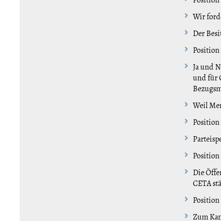
Wir ford
Der Besi
Position
Ja und 
und für 
Bezugsmö
Weil Men
Position
Parteis
Position
Die Öffe
CETA stä
Position
Zum Kan