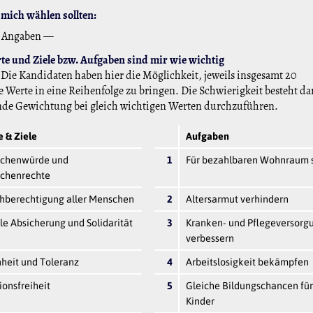
mich wählen sollten:
 Angaben —
e und Ziele bzw. Aufgaben sind mir wie wichtig
Die Kandidaten haben hier die Möglichkeit, jeweils insgesamt 20
 Werte in eine Reihenfolge zu bringen. Die Schwierigkeit besteht da
nde Gewichtung bei gleich wichtigen Werten durchzuführen.
 & Ziele
Aufgaben
chenwürde und
1
Für bezahlbaren Wohnraum 
chenrechte
chberechtigung aller Menschen
2
Altersarmut verhindern
le Absicherung und Solidarität
3
Kranken- und Pflegeversorg
verbessern
heit und Toleranz
4
Arbeitslosigkeit bekämpfen
ionsfreiheit
5
Gleiche Bildungschancen für
Kinder