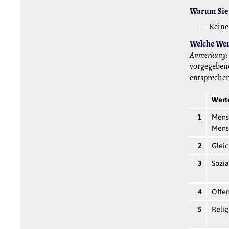
Warum Sie 
— Keine
Welche Wert
Anmerkung:
vorgegebene
entspreche
Werte
1
Mens
Mens
2
Glei
3
Sozia
4
Offen
5
Relig