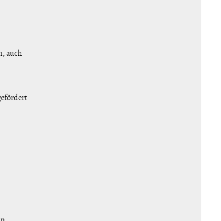
n, auch
gefördert
in