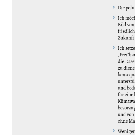
Die poli
Ich möch
Bild vom
friedlic
Zukunft, 
Ich setz
„Frei“h
die Dase
zu diene
konseque
unterstü
und beda
für eine
Klimawan
bevorzug
und von 
ohne Ma
Weniger