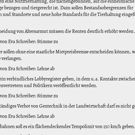
en eine Nutztierhaltung, die flächengebunden, auf die einheimische
e bezogen und tiergerecht ist. Dazu sollen Bestandsobergrenzen für
 und Standorte und neue hohe Standards für die Tierhaltung eingef
eidung von Altersarmut müssen die Renten deutlich erhöht werden
 von Eva Schreiber: Stimme zu
r sollen ohne eine staatliche Mietpreisbremse entscheiden können, wi
e verlangen.
 von Eva Schreiber: Lehne ab
ein verbindliches Lobbyregister geben, in dem u.a. Kontakte zwische
envertretern und Politikern veröffentlicht werden.
 von Eva Schreiber: Stimme zu
ständiges Verbot von Gentechnik in der Landwirtschaft darf es nicht 
 von Eva Schreiber: Lehne ab
bahnen soll es ein flächendeckendes Tempolimit von 130 km/h geben