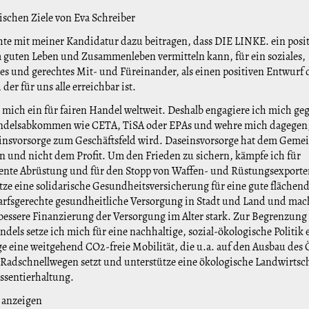
tischen Ziele von Eva Schreiber
te mit meiner Kandidatur dazu beitragen, dass DIE LINKE. ein posit
 guten Leben und Zusammenleben vermitteln kann, für ein soziales,
hes und gerechtes Mit- und Füreinander, als einen positiven Entwurf 
der für uns alle erreichbar ist.
e mich ein für fairen Handel weltweit. Deshalb engagiere ich mich ge
andelsabkommen wie CETA, TiSA oder EPAs und wehre mich dagegen,
insvorsorge zum Geschäftsfeld wird. Daseinsvorsorge hat dem Geme
n und nicht dem Profit. Um den Frieden zu sichern, kämpfe ich für
nte Abrüstung und für den Stopp von Waffen- und Rüstungsexporte
tze eine solidarische Gesundheitsversicherung für eine gute fläche
rfsgerechte gesundheitliche Versorgung in Stadt und Land und ma
 bessere Finanzierung der Versorgung im Alter stark. Zur Begrenzung
dels setze ich mich für eine nachhaltige, sozial-ökologische Politik 
e eine weitgehend CO2-freie Mobilität, die u.a. auf den Ausbau de
Radschnellwegen setzt und unterstütze eine ökologische Landwirtsc
ssentierhaltung.
 anzeigen