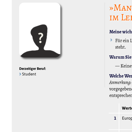
»Man 
im Le
Meine wicht
Für ein 
steht.
Warum Sie 
— Keine
Derzeitiger Beruf:
Student
Welche Wert
Anmerkung:
vorgegebene
entspreche
Werte
1
Europ