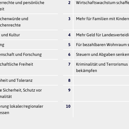
rrechte und persönliche
2
Wirtschaftswachstum schaff
eit
chenwürde und
3
Mehr für Familien mit Kinder
chenrechte
 und Kultur
4
Mehr Geld für Landesverteid
ung
5
Für bezahlbaren Wohnraum 
enschaft und Forschung
6
Steuern und Abgaben senke
chaftliche Freiheit
7
Kriminalität und Terrorismus
bekämpfen
heit und Toleranz
8
e Sicherheit, Schutz vor
9
nalität
rung lokaler/regionaler
10
essen