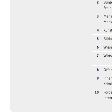
2
Bürge
Freih
3
Mens
Mens
4
Kunst
5
Bild
6
Wiss
7
Wirts
8
Offen
9
Inner
Krimi
10
Förde
Inter