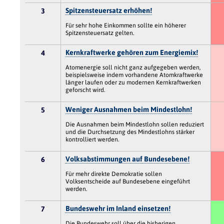
Spitzensteuersatz erhöhen!
3
Für sehr hohe Einkommen sollte ein höherer
Spitzensteuersatz gelten.
Kernkraftwerke gehören zum Energiemix!
4
Atomenergie soll nicht ganz aufgegeben werden,
beispielsweise indem vorhandene Atomkraftwerke
länger laufen oder zu modernen Kernkraftwerken
geforscht wird.
Weniger Ausnahmen beim Mindestlohn!
5
Die Ausnahmen beim Mindestlohn sollen reduziert
und die Durchsetzung des Mindestlohns stärker
kontrolliert werden.
Volksabstimmungen auf Bundesebene!
6
Für mehr direkte Demokratie sollen
Volksentscheide auf Bundesebene eingeführt
werden.
Bundeswehr im Inland einsetzen!
7
Die Bundeswehr soll über die bisherigen