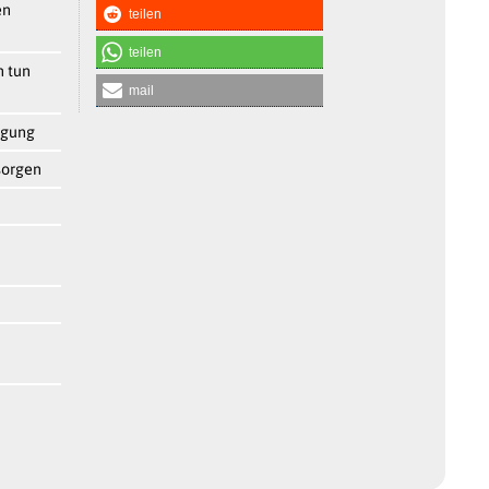
en
teilen
teilen
n tun
mail
igung
sorgen
n