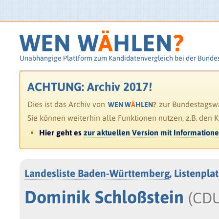
WEN W
Ä
HLEN
?
Unabhängige Plattform zum Kandidatenvergleich bei der Bunde
ACHTUNG: Archiv 2017!
Dies ist das Archiv von
zur Bundestagswah
WEN W
Ä
HLEN
?
Sie können weiterhin alle Funktionen nutzen, z.B. den 
Hier geht es
zur aktuellen Version mit Information
Landesliste Baden-Württemberg
, Listenpla
Dominik Schloßstein
(CD