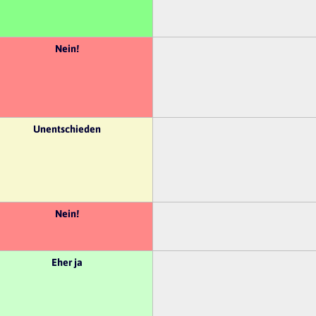
Nein!
Unentschieden
Nein!
Eher ja