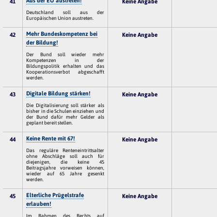
Aus der EU austreten!
41
Keine Angabe
Deutschland soll aus der
Europäischen Union austreten.
Mehr Bundeskompetenz bei
42
Keine Angabe
der Bildung!
Der Bund soll wieder mehr
Kompetenzen in der
Bildungspolitik erhalten und das
Kooperationsverbot abgeschafft
werden.
Digitale Bildung stärken!
43
Keine Angabe
Die Digitalisierung soll stärker als
bisher in die Schulen einziehen und
der Bund dafür mehr Gelder als
geplant bereit stellen.
Keine Rente mit 67!
44
Keine Angabe
Das reguläre Renteneintrittsalter
ohne Abschläge soll auch für
diejenigen, die keine 45
Beitragsjahre vorweisen können,
wieder auf 65 Jahre gesenkt
werden.
Elterliche Prügelstrafe
45
Keine Angabe
erlauben!
Im Rahmen des Rechts auf