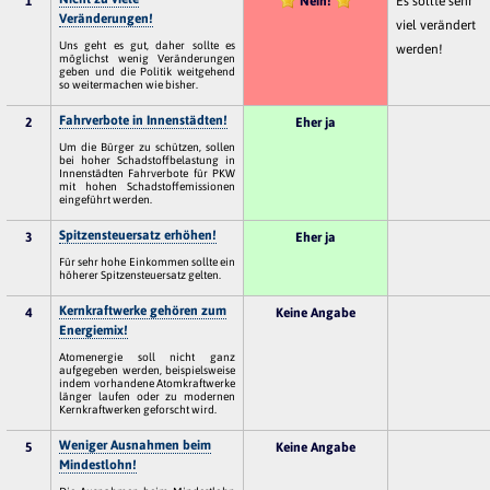
1
Nein!
Es sollte sehr
Veränderungen!
viel verändert
Uns geht es gut, daher sollte es
werden!
möglichst wenig Veränderungen
geben und die Politik weitgehend
so weitermachen wie bisher.
Fahrverbote in Innenstädten!
2
Eher ja
Um die Bürger zu schützen, sollen
bei hoher Schadstoffbelastung in
Innenstädten Fahrverbote für PKW
mit hohen Schadstoffemissionen
eingeführt werden.
Spitzensteuersatz erhöhen!
3
Eher ja
Für sehr hohe Einkommen sollte ein
höherer Spitzensteuersatz gelten.
Kernkraftwerke gehören zum
4
Keine Angabe
Energiemix!
Atomenergie soll nicht ganz
aufgegeben werden, beispielsweise
indem vorhandene Atomkraftwerke
länger laufen oder zu modernen
Kernkraftwerken geforscht wird.
Weniger Ausnahmen beim
5
Keine Angabe
Mindestlohn!