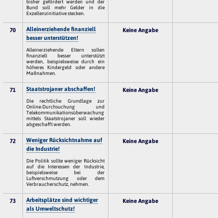
bisher gefördert werden und der
Bund soll mehr Gelder in die
Exzellenzinitiative stecken.
Alleinerziehende finanziell
70
Keine Angabe
besser unterstützen!
Alleinerziehende Eltern sollen
finanziell besser unterstützt
werden, beispielsweise durch ein
höheres Kindergeld oder andere
Maßnahmen.
Staatstrojaner abschaffen!
71
Keine Angabe
Die rechtliche Grundlage zur
Online-Durchsuchung und
Telekommunikationsüberwachung
mittels Staatstrojaner soll wieder
abgeschafft werden.
Weniger Rücksichtnahme auf
72
Keine Angabe
die Industrie!
Die Politik sollte weniger Rücksicht
auf die Interessen der Industrie,
beispielsweise bei der
Luftverschmutzung oder dem
Verbraucherschutz, nehmen.
Arbeitsplätze sind wichtiger
73
Keine Angabe
als Umweltschutz!