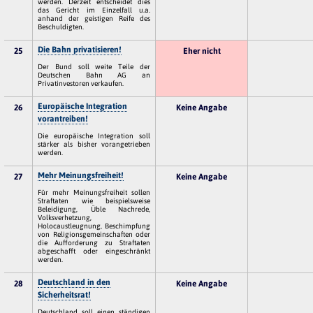
werden. Derzeit entscheidet dies
das Gericht im Einzelfall u.a.
anhand der geistigen Reife des
Beschuldigten.
Die Bahn privatisieren!
25
Eher nicht
Der Bund soll weite Teile der
Deutschen Bahn AG an
Privatinvestoren verkaufen.
Europäische Integration
26
Keine Angabe
vorantreiben!
Die europäische Integration soll
stärker als bisher vorangetrieben
werden.
Mehr Meinungsfreiheit!
27
Keine Angabe
Für mehr Meinungsfreiheit sollen
Straftaten wie beispielsweise
Beleidigung, Üble Nachrede,
Volksverhetzung,
Holocaustleugnung, Beschimpfung
von Religionsgemeinschaften oder
die Aufforderung zu Straftaten
abgeschafft oder eingeschränkt
werden.
Deutschland in den
28
Keine Angabe
Sicherheitsrat!
Deutschland soll einen ständigen