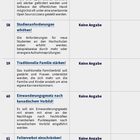
soll stärker gefördert werden und
Software der öffentlichen Hand
möglichst oft unter eine anerkannte
Open Source Lizenz gestellt werden.
Studienanforderungen
58
Keine Angabe
erhöhen!
Die Anforderungen für neue
Studenten an den Hochschulen
sollen erhöht werden,
beispielsweise durch mehr oder
strengere Aufnahmeprüfungen.
Traditionelle Familie stärken!
59
Keine Angabe
Das traditionelle Familienbild soll
gestärkt und Frauen unterstützt
werden, die sich mehr um die
Familie und Kinder anstatt um eine
eigene Karriere kümmern.
Einwanderungsgesetz nach
60
Keine Angabe
kanadischem Vorbild!
Es soll ein Einwanderungsgesetz
mit einem mit einer an der
Nachfrage nach Fachkräften
orientiertem Punktesystem nach
kanadischem Vorbild eingeführt
werden.
Folterverbot einschränken!
61
Keine Angabe