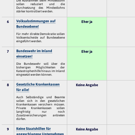
Die Ausnahmen beim Mindestlohn
sollen reduziert und die
Durchsetzung des Mindestlohns
stärker kontrolliert werden.
Volksabstimmungen auf
6
Eher ja
Bundesebene!
Für mehr direkte Demokratie sollen
Volksentscheide auf Bundesebene
eingeführt werden.
Bundeswehr im Inland
7
Eher ja
einsetzen!
Die Bundeswehr soll über die
bisherigen Möglichkeiten der
Katastrophenhilfe hinaus im Inland
eingesetzt werden können.
Gesetzliche Krankenkassen
8
Keine Angabe
für alle!
Auch Selbständige und Beamte
sollen sich in den gesetzlichen
Krankenkassen versichern müssen.
Private Krankenkassen sollen
langfristig nur noch
Zusatzversicherungen anbieten
dürfen.
Keine Staatshilfen für
9
Keine Angabe
angeschlagene Unternehmen