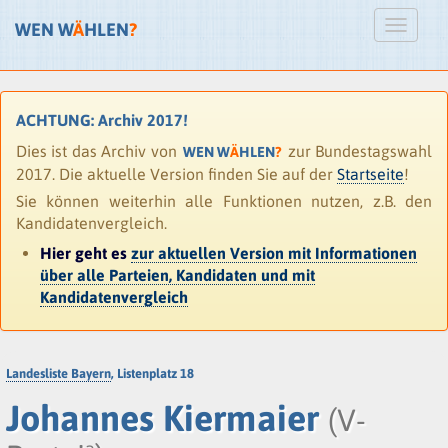
WEN W
Ä
HLEN
?
ACHTUNG: Archiv 2017!
Dies ist das Archiv von
zur Bundestagswahl
WEN W
Ä
HLEN
?
2017. Die aktuelle Version finden Sie auf der
Startseite
!
Sie können weiterhin alle Funktionen nutzen, z.B. den
Kandidatenvergleich.
Hier geht es
zur aktuellen Version mit Informationen
über alle Parteien, Kandidaten und mit
Kandidatenvergleich
Landesliste Bayern
, Listenplatz 18
Johannes Kiermaier
(V-