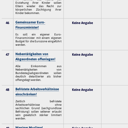
Erziehung ihrer Kinder sollen
Eltern wieder das Recht zur
körperlichen Züchtigung ihrer
Kinder bekommen.
Gemeinsamer Euro-
46
Keine Angabe
Finanzminister!
Es soll ein eigener Euro-
Finanzminister mit einem eigenen
Budget für die Eurozone eingeführt
werden.
Nebentätigkeiten von
47
Keine Angabe
Abgeordneten offenlegen!
Alle Einkommen aus
Nebentätigkeiten von
Bundestagsabgeordneten sollen
deutlich detaillierter als bisher
offengelegt werden.
Befristete Arbeitsverhältnisse
48
Keine Angabe
einschränken!
Zeitlich befristete
Arbeitsverhältnisse ohne
sachlichen Grund (sachgrundlose
Befristung) sollen seltener erlaubt
sein gesetzlich stärker limitiert
werden.
Weniger Muslime!