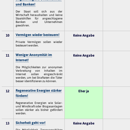
und Banken!
Der Staat soll sich aus der
Wirtschaft heraushalten und keine
Staatshilfen für angeschlagene
Banken und Unternehmen
gewähren.
Vermögen wieder besteuern!
10
Keine Angabe
Private Vermögen sollen wieder
besteuert werden.
Weniger Anonymität im
11
Keine Angabe
Internet!
Die Möglichkeiten zur anonymen
Verbreitung von Inhalten im
Internet sollen eingeschränkt
werden, um bei Straftaten die Täter
besser identifizieren zu können.
Regenerative Energien stärker
12
Eher ja
fördern!
Regenerative Energien wie Solar-
und Windkraft oder Biogasanlagen
sollen stärker als bisher gefördert
werden.
Sicherheit geht vor!
13
Keine Angabe
Die Möglichkeit, Terroranschläge