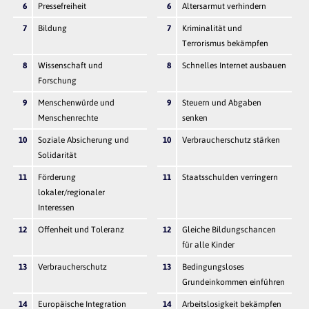
6
Pressefreiheit
6
Altersarmut verhindern
7
Bildung
7
Kriminalität und
Terrorismus bekämpfen
8
Wissenschaft und
8
Schnelles Internet ausbauen
Forschung
9
Menschenwürde und
9
Steuern und Abgaben
Menschenrechte
senken
10
Soziale Absicherung und
10
Verbraucherschutz stärken
Solidarität
11
Förderung
11
Staatsschulden verringern
lokaler/regionaler
Interessen
12
Offenheit und Toleranz
12
Gleiche Bildungschancen
für alle Kinder
13
Verbraucherschutz
13
Bedingungsloses
Grundeinkommen einführen
14
Europäische Integration
14
Arbeitslosigkeit bekämpfen