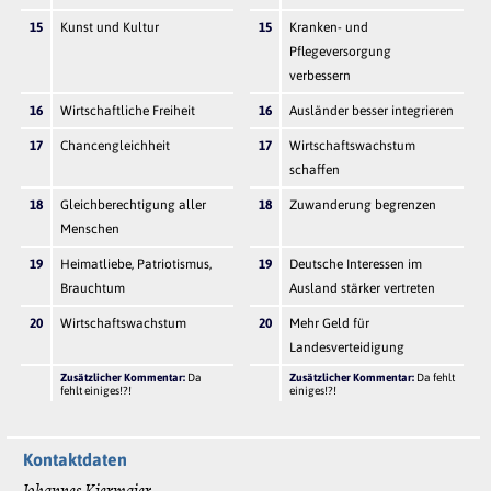
15
Kunst und Kultur
15
Kranken- und
Pflegeversorgung
verbessern
16
Wirtschaftliche Freiheit
16
Ausländer besser integrieren
17
Chancengleichheit
17
Wirtschaftswachstum
schaffen
18
Gleichberechtigung aller
18
Zuwanderung begrenzen
Menschen
19
Heimatliebe, Patriotismus,
19
Deutsche Interessen im
Brauchtum
Ausland stärker vertreten
20
Wirtschaftswachstum
20
Mehr Geld für
Landesverteidigung
Zusätzlicher Kommentar:
Da
Zusätzlicher Kommentar:
Da fehlt
fehlt einiges!?!
einiges!?!
Kontaktdaten