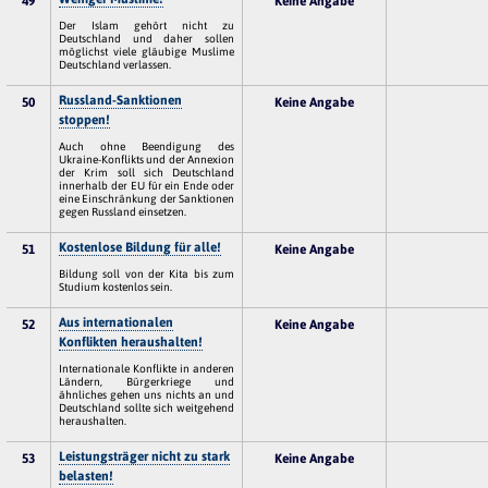
49
Keine Angabe
Der Islam gehört nicht zu
Deutschland und daher sollen
möglichst viele gläubige Muslime
Deutschland verlassen.
Russland-Sanktionen
50
Keine Angabe
stoppen!
Auch ohne Beendigung des
Ukraine-Konflikts und der Annexion
der Krim soll sich Deutschland
innerhalb der EU für ein Ende oder
eine Einschränkung der Sanktionen
gegen Russland einsetzen.
Kostenlose Bildung für alle!
51
Keine Angabe
Bildung soll von der Kita bis zum
Studium kostenlos sein.
Aus internationalen
52
Keine Angabe
Konflikten heraushalten!
Internationale Konflikte in anderen
Ländern, Bürgerkriege und
ähnliches gehen uns nichts an und
Deutschland sollte sich weitgehend
heraushalten.
Leistungsträger nicht zu stark
53
Keine Angabe
belasten!