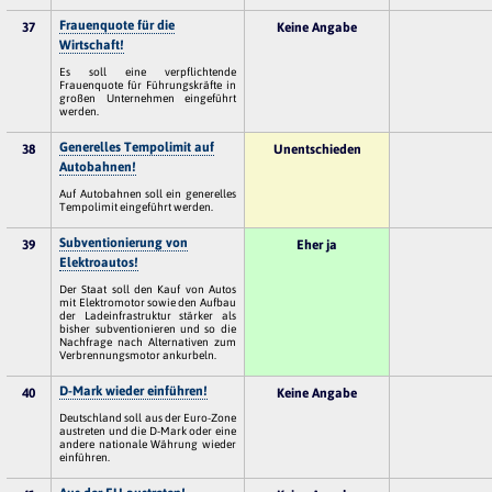
Frauenquote für die
37
Keine Angabe
Wirtschaft!
Es soll eine verpflichtende
Frauenquote für Führungskräfte in
großen Unternehmen eingeführt
werden.
Generelles Tempolimit auf
38
Unentschieden
Autobahnen!
Auf Autobahnen soll ein generelles
Tempolimit eingeführt werden.
Subventionierung von
39
Eher ja
Elektroautos!
Der Staat soll den Kauf von Autos
mit Elektromotor sowie den Aufbau
der Ladeinfrastruktur stärker als
bisher subventionieren und so die
Nachfrage nach Alternativen zum
Verbrennungsmotor ankurbeln.
D-Mark wieder einführen!
40
Keine Angabe
Deutschland soll aus der Euro-Zone
austreten und die D-Mark oder eine
andere nationale Währung wieder
einführen.