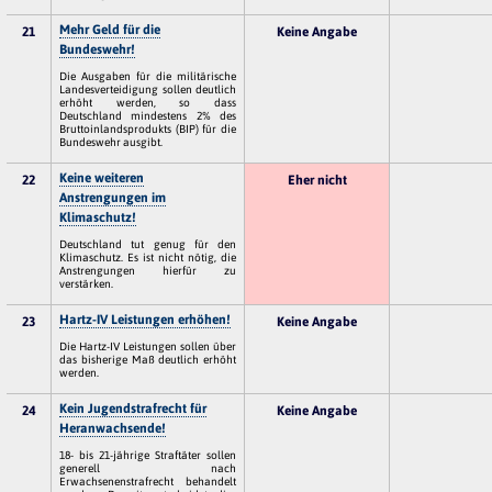
Mehr Geld für die
21
Keine Angabe
Bundeswehr!
Die Ausgaben für die militärische
Landesverteidigung sollen deutlich
erhöht werden, so dass
Deutschland mindestens 2% des
Bruttoinlandsprodukts (BIP) für die
Bundeswehr ausgibt.
Keine weiteren
22
Eher nicht
Anstrengungen im
Klimaschutz!
Deutschland tut genug für den
Klimaschutz. Es ist nicht nötig, die
Anstrengungen hierfür zu
verstärken.
Hartz-IV Leistungen erhöhen!
23
Keine Angabe
Die Hartz-IV Leistungen sollen über
das bisherige Maß deutlich erhöht
werden.
Kein Jugendstrafrecht für
24
Keine Angabe
Heranwachsende!
18- bis 21-jährige Straftäter sollen
generell nach
Erwachsenenstrafrecht behandelt