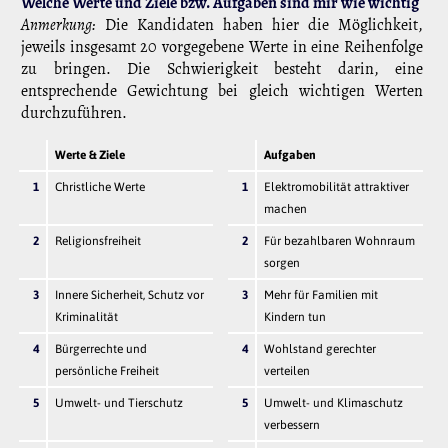
Welche Werte und Ziele bzw. Aufgaben sind mir wie wichtig
Anmerkung:
Die Kandidaten haben hier die Möglichkeit,
jeweils insgesamt 20 vorgegebene Werte in eine Reihenfolge
zu bringen. Die Schwierigkeit besteht darin, eine
entsprechende Gewichtung bei gleich wichtigen Werten
durchzuführen.
Werte & Ziele
Aufgaben
1
Christliche Werte
1
Elektromobilität attraktiver
machen
2
Religionsfreiheit
2
Für bezahlbaren Wohnraum
sorgen
3
Innere Sicherheit, Schutz vor
3
Mehr für Familien mit
Kriminalität
Kindern tun
4
Bürgerrechte und
4
Wohlstand gerechter
persönliche Freiheit
verteilen
5
Umwelt- und Tierschutz
5
Umwelt- und Klimaschutz
verbessern