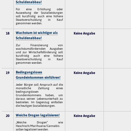
Schuldenabbau!
Für eine Erhöhung oder
Ausweitung der Sozialleistungen
soll kurzfristig auch eine höhere
Staatsverschuldung in Kauf
genommen werden.
Wachstum ist wichtiger als
18
Keine Angabe
Schuldenabbau!
Zur Finanzierung von
wachstumsfördernden Ausgaben
und zur Wirtschaftsförderung soll
kurzfristig auch eine höhere
Staatsverschuldung in Kauf
genommen werden.
Bedingungsloses
19
Keine Angabe
Grundeinkommen einführen!
Jeder Bürger soll Anspruch auf die
monatliche Zahlung eines
bedingungslosen
Grundeinkommens haben, um
daraus seinen Lebensunterhalt zu
bestreiten. Im Gegenzug entfallen
die heutigen Sozialleistungen.
Weiche Drogen legalisieren!
20
Keine Angabe
„Weiche Drogen“ wie
Haschisch/Marihuana/Cannabis
sollen legalisiert werden.