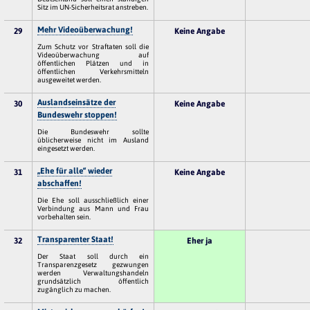
Sitz im UN-Sicherheitsrat anstreben.
Mehr Videoüberwachung!
29
Keine Angabe
Zum Schutz vor Straftaten soll die
Videoüberwachung auf
öffentlichen Plätzen und in
öffentlichen Verkehrsmitteln
ausgeweitet werden.
Auslandseinsätze der
30
Keine Angabe
Bundeswehr stoppen!
Die Bundeswehr sollte
üblicherweise nicht im Ausland
eingesetzt werden.
„Ehe für alle“ wieder
31
Keine Angabe
abschaffen!
Die Ehe soll ausschließlich einer
Verbindung aus Mann und Frau
vorbehalten sein.
Transparenter Staat!
32
Eher ja
Der Staat soll durch ein
Transparenzgesetz gezwungen
werden Verwaltungshandeln
grundsätzlich öffentlich
zugänglich zu machen.