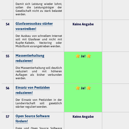
Damit sich Leistung wieder lohnt,
sollen die Leistungsträger der
Gesellschaft nicht zu stark belastet
werden.
Glasfaserausbau stärker
54
Keine Angabe
vorantreiben!
Der Ausbau von schnellem Internet
soll mit Glasfaser und nicht mit
Kupfer-Kabeln, Vectoring oder
Mobilfunk vorangetrieben werden.
Massentierhaltung
55
Ja!
reduzieren!
Die Massentierhaltung soll deutlich
reduziert und mit höheren
Auflagen als bisher verbunden
werden.
Einsatz von Pestiziden
56
Ja!
reduzieren!
Der Einsatz von Pestiziden in der
Landwirtschaft soll gesetzlich
stärker reguliert werden.
Open Source Software
57
Keine Angabe
fördern!
Freie und Open Source Software