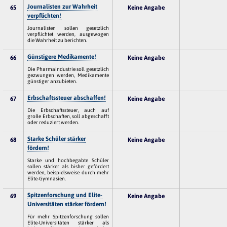
Journalisten zur Wahrheit
65
Keine Angabe
verpflichten!
Journalisten sollen gesetzlich
verpflichtet werden, ausgewogen
die Wahrheit zu berichten.
Günstigere Medikamente!
66
Keine Angabe
Die Pharmaindustrie soll gesetzlich
gezwungen werden, Medikamente
günstiger anzubieten.
Erbschaftssteuer abschaffen!
67
Keine Angabe
Die Erbschaftssteuer, auch auf
große Erbschaften, soll abgeschafft
oder reduziert werden.
Starke Schüler stärker
68
Keine Angabe
fördern!
Starke und hochbegabte Schüler
sollen stärker als bisher gefördert
werden, beispielsweise durch mehr
Elite-Gymnasien.
Spitzenforschung und Elite-
69
Keine Angabe
Universitäten stärker fördern!
Für mehr Spitzenforschung sollen
Elite-Universitäten stärker als