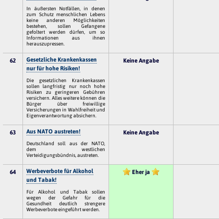
In äußersten Notfällen, in denen
zum Schutz menschlichen Lebens
keine anderen Möglichkeiten
bestehen, sollen Gefangene
gefoltert werden dürfen, um so
Informationen aus ihnen
herauszupressen.
Gesetzliche Krankenkassen
62
Keine Angabe
nur für hohe Risiken!
Die gesetzlichen Krankenkassen
sollen langfristig nur noch hohe
Risiken zu geringeren Gebühren
versichern. Alles weitere können die
Bürger über freiwillige
Versicherungen in Wahlfreiheit und
Eigenverantwortung absichern.
Aus NATO austreten!
63
Keine Angabe
Deutschland soll aus der NATO,
dem westlichen
Verteidigungsbündnis, austreten.
Werbeverbote für Alkohol
64
Eher ja
und Tabak!
Für Alkohol und Tabak sollen
wegen der Gefahr für die
Gesundheit deutlich strengere
Werbeverbote eingeführt werden.