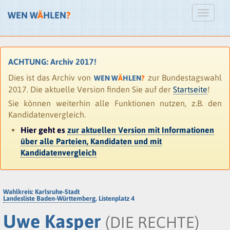
WEN W
Ä
HLEN
?
ACHTUNG: Archiv 2017!
Dies ist das Archiv von
zur Bundestagswahl
WEN W
Ä
HLEN
?
2017. Die aktuelle Version finden Sie auf der
Startseite
!
Sie können weiterhin alle Funktionen nutzen, z.B. den
Kandidatenvergleich.
Hier geht es
zur aktuellen Version mit Informationen
über alle Parteien, Kandidaten und mit
Kandidatenvergleich
Wahlkreis: Karlsruhe-Stadt
Landesliste Baden-Württemberg
, Listenplatz 4
Uwe Kasper
(DIE RECHTE)