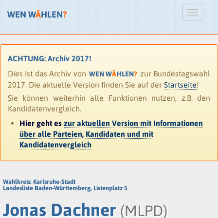
WEN W
Ä
HLEN
?
ACHTUNG: Archiv 2017!
Dies ist das Archiv von
zur Bundestagswahl
WEN W
Ä
HLEN
?
2017. Die aktuelle Version finden Sie auf der
Startseite
!
Sie können weiterhin alle Funktionen nutzen, z.B. den
Kandidatenvergleich.
Hier geht es
zur aktuellen Version mit Informationen
über alle Parteien, Kandidaten und mit
Kandidatenvergleich
Wahlkreis: Karlsruhe-Stadt
Landesliste Baden-Württemberg
, Listenplatz 5
Jonas Dachner
(MLPD)