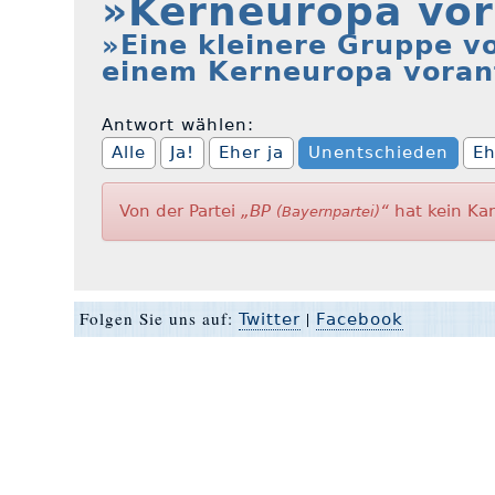
»Kerneuropa vor
»Eine kleinere Gruppe vo
einem Kerneuropa voran
Antwort wählen:
Alle
Ja!
Eher ja
Unentschieden
Eh
Von der Partei
„BP
“
hat kein Ka
(Bayernpartei)
Folgen Sie uns auf:
|
Twitter
Facebook