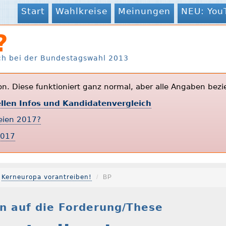
Start
Wahlkreise
Meinungen
NEU: You
?
ch bei der Bundestagswahl 2013
ion. Diese funktioniert ganz normal, aber alle Angaben bezi
ellen Infos und Kandidatenvergleich
teien 2017?
2017
Kerneuropa vorantreiben!
BP
n auf die Forderung/These