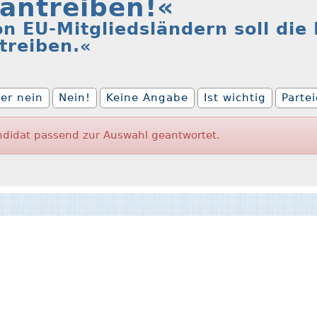
antreiben!«
n EU-Mitgliedsländern soll die 
treiben.«
er nein
Nein!
Keine Angabe
Ist wichtig
Parte
ndidat passend zur Auswahl geantwortet.