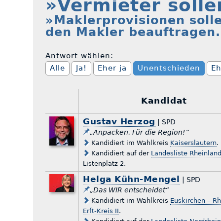
»Vermieter solle
»Maklerprovisionen soll
den Makler beauftragen
Antwort wählen:
Alle
Ja!
Eher ja
Unentschieden
Eh
Kandidat
Gustav Herzog
| SPD
„Anpacken. Für die Region!“
Kandidiert im Wahlkreis
Kaiserslautern
.
Kandidiert auf der
Landesliste Rheinland
Listenplatz 2.
Helga Kühn-Mengel
| SPD
„Das WIR entscheidet“
Kandidiert im Wahlkreis
Euskirchen – Rh
Erft-Kreis II
.