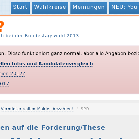
Start
Wahlkreise
Meinungen
NEU: You
?
ch bei der Bundestagswahl 2013
ion. Diese funktioniert ganz normal, aber alle Angaben bezi
ellen Infos und Kandidatenvergleich
teien 2017?
2017
Vermieter sollen Makler bezahlen!
SPD
en auf die Forderung/These