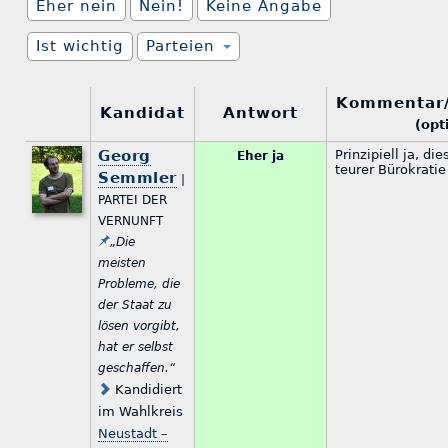
Eher nein
Nein!
Keine Angabe
Ist wichtig
Parteien
Kommentar
Kandidat
Antwort
(opt
Georg
Prinzipiell ja, die
Eher ja
teurer Bürokratie
Semmler
|
PARTEI DER
VERNUNFT
„Die
meisten
Probleme, die
der Staat zu
lösen vorgibt,
hat er selbst
geschaffen.“
Kandidiert
im Wahlkreis
Neustadt –