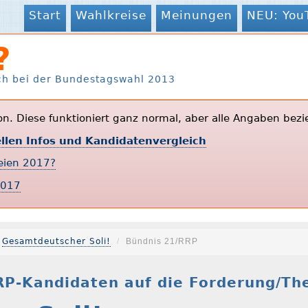
Start
Wahlkreise
Meinungen
NEU: You
?
ch bei der Bundestagswahl 2013
ion. Diese funktioniert ganz normal, aber alle Angaben bezi
ellen Infos und Kandidatenvergleich
teien 2017?
2017
Gesamtdeutscher Soli!
Bündnis 21/RRP
RP-Kandidaten auf die Forderung/Th