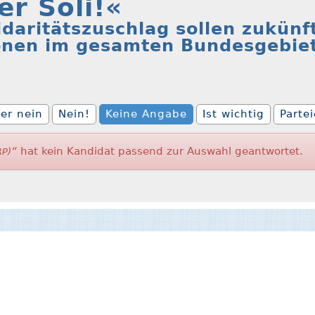
r Soli!«
daritätszuschlag sollen zukünf
onen im gesamten Bundesgebiet
er nein
Nein!
Keine Angabe
Ist wichtig
Parte
“
hat kein Kandidat passend zur Auswahl geantwortet.
RP)