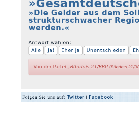
»Gesamtdeutsche
»Die Gelder aus dem Soli
strukturschwacher Regi
werden.«
Antwort wählen:
Alle
Ja!
Eher ja
Unentschieden
Eh
Von der Partei
„Bündnis 21/RRP
(Bündnis 21/R
Folgen Sie uns auf:
|
Twitter
Facebook