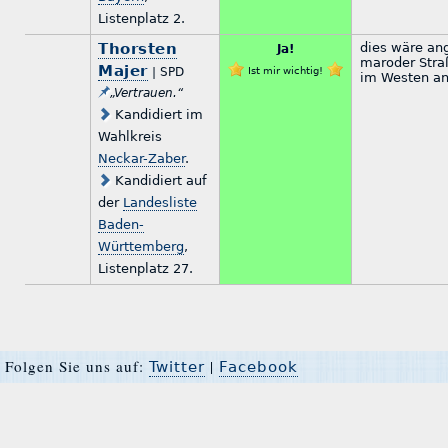
Listenplatz 2.
Thorsten
dies wäre ang
Ja!
maroder Stra
Majer
| SPD
Ist mir wichtig!
im Westen an
„Vertrauen.“
Kandidiert im
Wahlkreis
Neckar-Zaber
.
Kandidiert auf
der
Landesliste
Baden-
Württemberg
,
Listenplatz 27.
Folgen Sie uns auf:
|
Twitter
Facebook