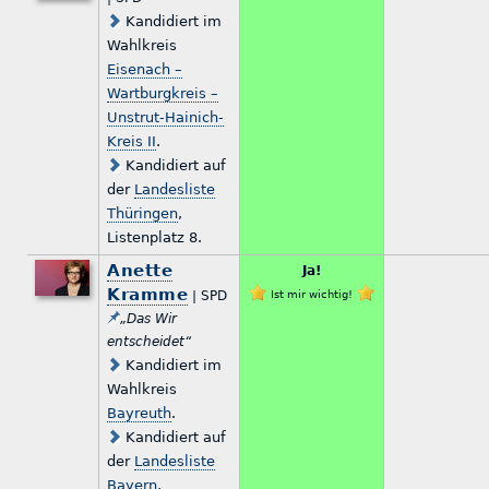
Kandidiert im
Wahlkreis
Eisenach –
Wartburgkreis –
Unstrut-Hainich-
Kreis II
.
Kandidiert auf
der
Landesliste
Thüringen
,
Listenplatz 8.
Anette
Ja!
Kramme
| SPD
Ist mir wichtig!
„Das Wir
entscheidet“
Kandidiert im
Wahlkreis
Bayreuth
.
Kandidiert auf
der
Landesliste
Bayern
,