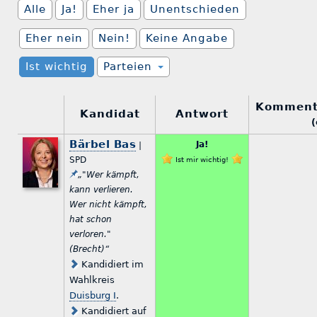
Alle
Ja!
Eher ja
Unentschieden
Eher nein
Nein!
Keine Angabe
Ist wichtig
Parteien
Komment
Kandidat
Antwort
(
Bärbel Bas
Ja!
|
SPD
Ist mir wichtig!
„"Wer kämpft,
kann verlieren.
Wer nicht kämpft,
hat schon
verloren."
(Brecht)“
Kandidiert im
Wahlkreis
Duisburg I
.
Kandidiert auf