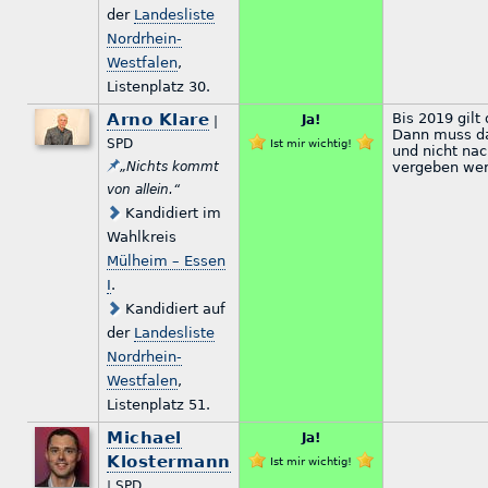
der
Landesliste
Nordrhein-
Westfalen
,
Listenplatz 30.
Arno Klare
Bis 2019 gilt 
Ja!
|
Dann muss da
SPD
Ist mir wichtig!
und nicht na
„Nichts kommt
vergeben wer
von allein.“
Kandidiert im
Wahlkreis
Mülheim – Essen
I
.
Kandidiert auf
der
Landesliste
Nordrhein-
Westfalen
,
Listenplatz 51.
Michael
Ja!
Klostermann
Ist mir wichtig!
| SPD