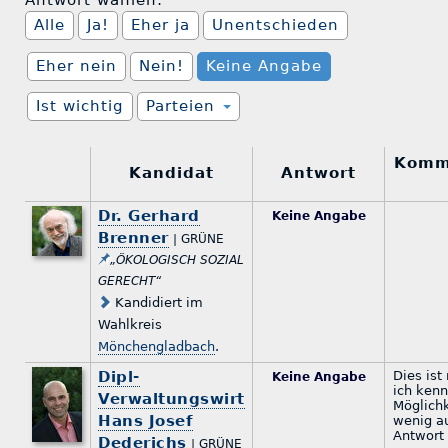
Antwort wählen:
Alle
Ja!
Eher ja
Unentschieden
Eher nein
Nein!
Keine Angabe
Ist wichtig
Parteien
Komm
Kandidat
Antwort
Dr. Gerhard
Keine Angabe
Brenner
| GRÜNE
„ÖKOLOGISCH SOZIAL
GERECHT“
Kandidiert im
Wahlkreis
Mönchengladbach
.
Dipl-
Dies ist
Keine Angabe
ich kenn
Verwaltungswirt
Möglichk
Hans Josef
wenig au
Antwort
Dederichs
| GRÜNE