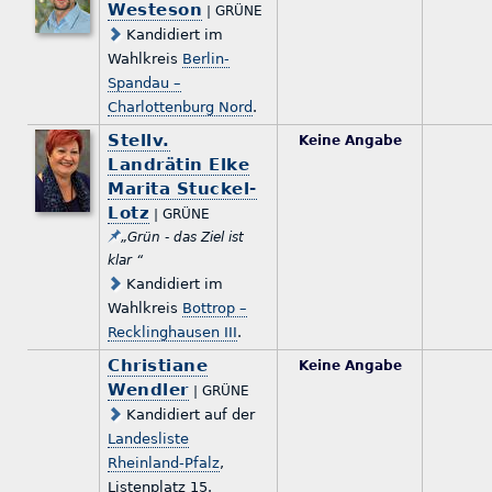
Westeson
| GRÜNE
Kandidiert im
Wahlkreis
Berlin-
Spandau –
Charlottenburg Nord
.
Stellv.
Keine Angabe
Landrätin Elke
Marita Stuckel-
Lotz
| GRÜNE
„Grün - das Ziel ist
klar “
Kandidiert im
Wahlkreis
Bottrop –
Recklinghausen III
.
Christiane
Keine Angabe
Wendler
| GRÜNE
Kandidiert auf der
Landesliste
Rheinland-Pfalz
,
Listenplatz 15.