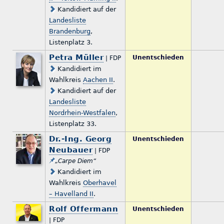
Kandidiert auf der
Landesliste
Brandenburg
,
Listenplatz 3.
Petra Müller
Unentschieden
| FDP
Kandidiert im
Wahlkreis
Aachen II
.
Kandidiert auf der
Landesliste
Nordrhein-Westfalen
,
Listenplatz 33.
Dr.-Ing. Georg
Unentschieden
Neubauer
| FDP
„Carpe Diem“
Kandidiert im
Wahlkreis
Oberhavel
– Havelland II
.
Rolf Offermann
Unentschieden
| FDP