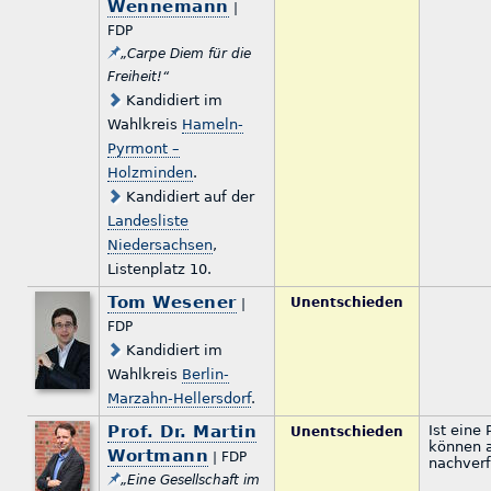
Wennemann
|
FDP
„Carpe Diem für die
Freiheit!“
Kandidiert im
Wahlkreis
Hameln-
Pyrmont –
Holzminden
.
Kandidiert auf der
Landesliste
Niedersachsen
,
Listenplatz 10.
Tom Wesener
Unentschieden
|
FDP
Kandidiert im
Wahlkreis
Berlin-
Marzahn-Hellersdorf
.
Prof. Dr. Martin
Ist eine
Unentschieden
können a
Wortmann
| FDP
nachverf
„Eine Gesellschaft im