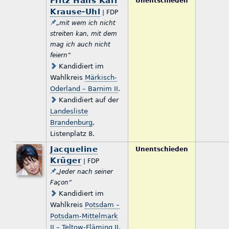
Fritz Hans Karl
Unentschieden
Krause-Uhl
| FDP
„mit wem ich nicht
streiten kan, mit dem
mag ich auch nicht
feiern“
Kandidiert im
Wahlkreis
Märkisch-
Oderland – Barnim II
.
Kandidiert auf der
Landesliste
Brandenburg
,
Listenplatz 8.
Jacqueline
Unentschieden
Krüger
| FDP
„Jeder nach seiner
Façon“
Kandidiert im
Wahlkreis
Potsdam –
Potsdam-Mittelmark
II – Teltow-Fläming II
.