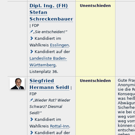
Dipl. Ing. (FH)
Unentschieden
Stefan
Schreckenbauer
| FDP
„Sie entscheiden!“
Kandidiert im
Wahlkreis
Esslingen
.
Kandidiert auf der
Landesliste Baden-
Württemberg
,
Listenplatz 36.
Siegfried
Gute Frag
Unentschieden
Anonymit
Hermann Seidl
|
sie die 
Konseque
FDP
was heiß
„Wieder Rot? Wieder
Abwägun
Schwarz? Diesmal
Sicherhei
wie bei 
Seidl!“
weg vom 
Kandidiert im
weg vom 
können d
Wahlkreis
Rottal-Inn
.
entschei
Kandidiert auf der
geben.