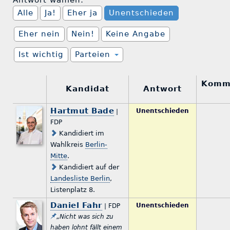
Antwort wählen:
Alle
Ja!
Eher ja
Unentschieden
Eher nein
Nein!
Keine Angabe
Ist wichtig
Parteien
Komm
Kandidat
Antwort
Hartmut Bade
Unentschieden
|
FDP
Kandidiert im
Wahlkreis
Berlin-
Mitte
.
Kandidiert auf der
Landesliste Berlin
,
Listenplatz 8.
Daniel Fahr
Unentschieden
| FDP
„Nicht was sich zu
haben lohnt fällt einem