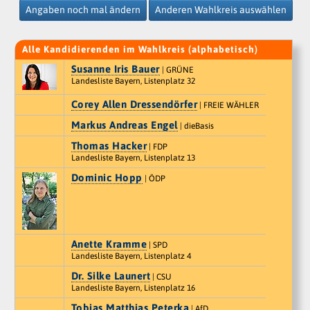
Angaben noch mal ändern
Anderen Wahlkreis auswählen
Alle Kandidierenden im Wahlkreis (alphabetisch)
Susanne Iris Bauer
| GRÜNE
Landesliste Bayern, Listenplatz 32
Corey Allen Dressendörfer
| FREIE WÄHLER
Markus Andreas Engel
| dieBasis
Thomas Hacker
| FDP
Landesliste Bayern, Listenplatz 13
Dominic Hopp
| ÖDP
Anette Kramme
| SPD
Landesliste Bayern, Listenplatz 4
Dr. Silke Launert
| CSU
Landesliste Bayern, Listenplatz 16
Tobias Matthias Peterka
| AfD