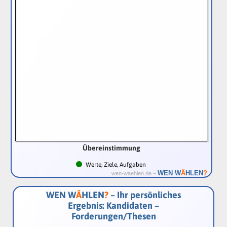
Übereinstimmung
Werte, Ziele, Aufgaben
Ä
WEN W
HLEN
?
wen-waehlen.de –
WEN W
Ä
HLEN
?
– Ihr persönliches
Ergebnis: Kandidaten –
Forderungen/Thesen