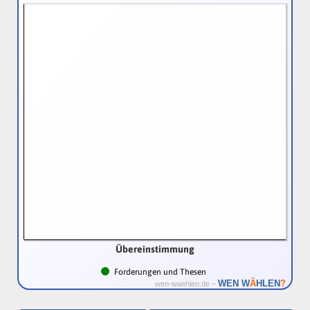
Übereinstimmung
Forderungen und Thesen
Ä
WEN W
HLEN
?
wen-waehlen.de –