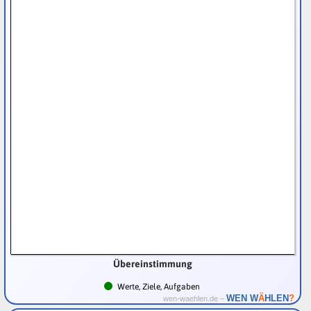
Übereinstimmung
Werte, Ziele, Aufgaben
Ä
WEN W
HLEN
?
wen-waehlen.de –