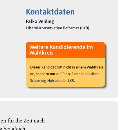
Kontaktdaten
Falko Vehling
Liberal-Konservative Reformer (LKR)
Weitere Kandidierende im
Wahlkreis
Dieser Kandidat tritt nicht in einem Wahlkreis
an, sondern nur auf Platz 5 der
Landesliste
Schleswig-Holstein der LKR
.
n für die Zeit nach
 bei gleich