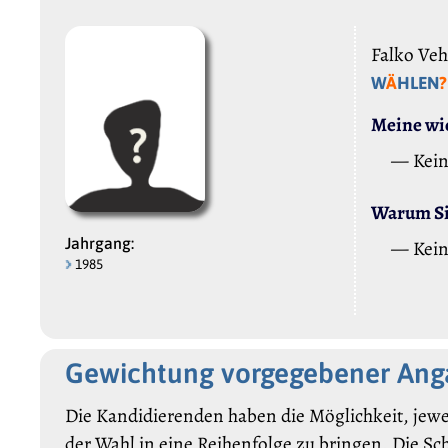
Falko Vehl
W
Ä
HLEN
?
Meine wic
— Kei
Warum Sie
Jahrgang:
— Kei
1985
Gewichtung vorgegebener An
Die Kandidierenden haben die Möglichkeit, jewe
der Wahl in eine Reihenfolge zu bringen. Die Sc