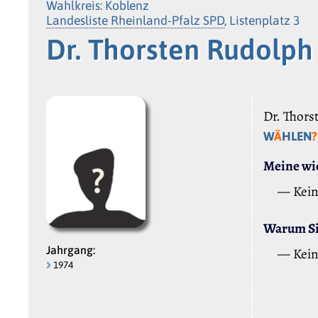
Wahlkreis: Koblenz
Landesliste Rheinland-Pfalz SPD
, Listenplatz 3
Dr. Thorsten Rudolp
Dr. Thors
W
Ä
HLEN
?
Meine wic
— Kei
Warum Sie
Jahrgang:
— Kei
1974