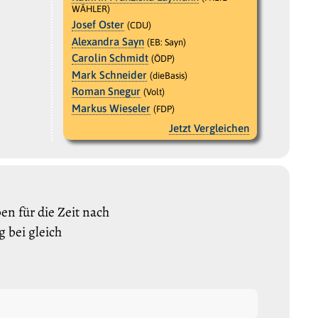
WÄHLER)
Josef Oster
(CDU)
Alexandra Sayn
(EB: Sayn)
Carolin Schmidt
(ÖDP)
Mark Schneider
(dieBasis)
Roman Snegur
(Volt)
Markus Wieseler
(FDP)
Jetzt Vergleichen
n für die Zeit nach
 bei gleich