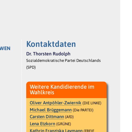
Kontaktdaten
WEN
Dr. Thorsten Rudolph
Sozialdemokratische Partei Deutschlands
(SPD)
Weitere Kandidierende im
Wahlkreis
Oliver Antpöhler-Zwiernik
(DIE LINKE)
Michael Brüggemann
(Die PARTEI)
Carsten Dittmann
(AfD)
Lena Etzkorn
(GRÜNE)
Kathrin Franziska Laymann
(FREIE