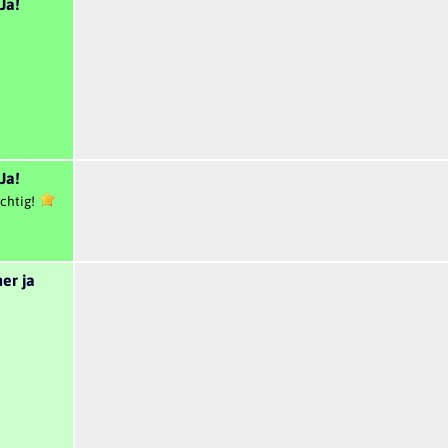
Ja!
Ja!
chtig!
er ja