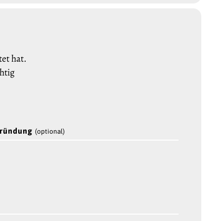
et hat.
htig
gründung
(optional)