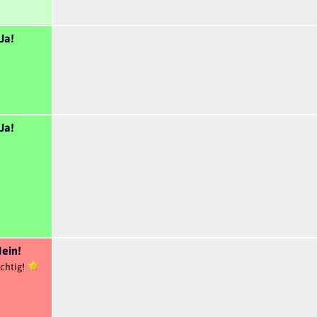
Ja!
Ja!
ein!
chtig!