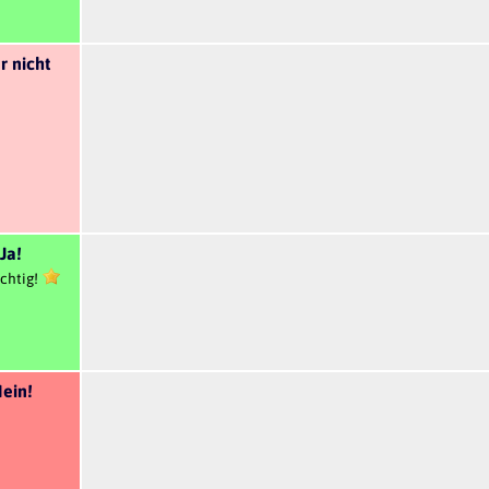
r nicht
Ja!
chtig!
ein!