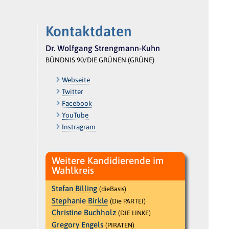
Kontaktdaten
Dr. Wolfgang Strengmann-Kuhn
BÜNDNIS 90/DIE GRÜNEN (GRÜNE)
Webseite
Twitter
Facebook
YouTube
Instragram
Weitere Kandidierende im
Wahlkreis
Stefan Billing
(dieBasis)
Stephanie Birkle
(Die PARTEI)
Christine Buchholz
(DIE LINKE)
Gregory Engels
(PIRATEN)