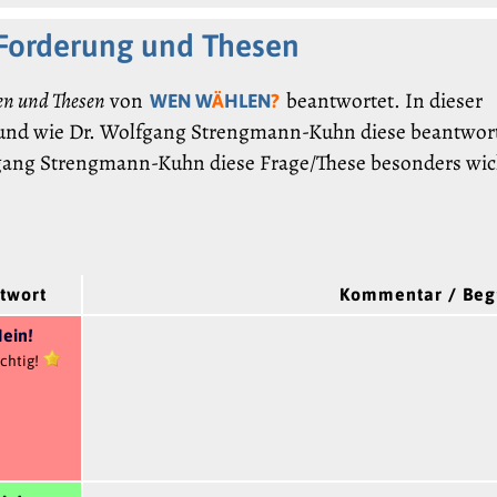
 Forderung und Thesen
en und Thesen
von
beantwortet. In dieser
WEN W
Ä
HLEN
?
 und wie Dr. Wolfgang Strengmann-Kuhn diese beantwort
fgang Strengmann-Kuhn diese Frage/These besonders wic
twort
Kommentar / Be
ein!
chtig!