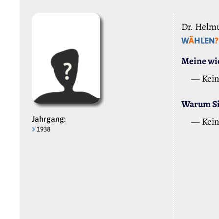
Dr. Helmu
W
Ä
HLEN
?
Meine wic
— Kei
Warum Sie
Jahrgang:
— Kei
1938