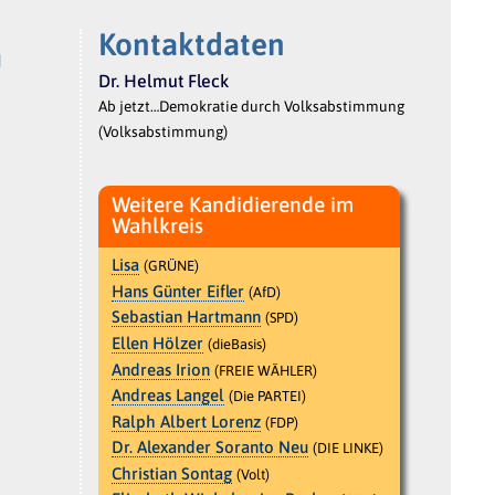
Kontaktdaten
N
Dr. Helmut Fleck
Ab jetzt…Demokratie durch Volksabstimmung
(Volksabstimmung)
Weitere Kandidierende im
Wahlkreis
Lisa
(GRÜNE)
Hans Günter Eifler
(AfD)
Sebastian Hartmann
(SPD)
Ellen Hölzer
(dieBasis)
Andreas Irion
(FREIE WÄHLER)
Andreas Langel
(Die PARTEI)
Ralph Albert Lorenz
(FDP)
Dr. Alexander Soranto Neu
(DIE LINKE)
Christian Sontag
(Volt)