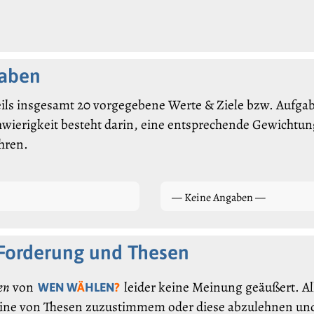
gaben
ils insgesamt 20 vorgegebene Werte & Ziele bzw. Aufgabe
hwierigkeit besteht darin, eine entsprechende Gewichtung
hren.
— Keine Angaben —
 Forderung und Thesen
en
von
leider keine Meinung geäußert. Al
WEN W
Ä
HLEN
?
eine von Thesen zuzustimmem oder diese abzulehnen und