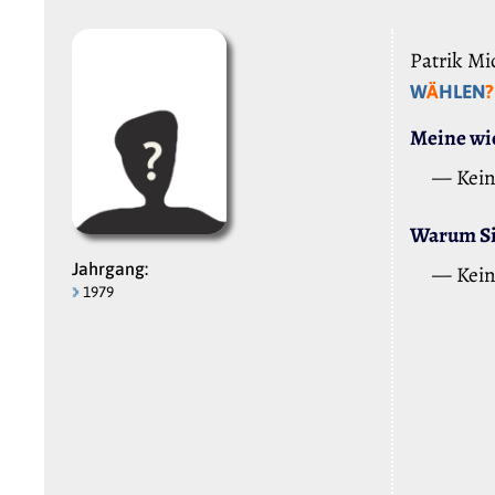
Patrik Mi
W
Ä
HLEN
?
Meine wic
— Kei
Warum Sie
Jahrgang:
— Kei
1979