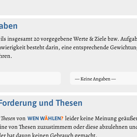
gaben
ils insgesamt 20 vorgegebene Werte & Ziele bzw. Aufgabe
hwierigkeit besteht darin, eine entsprechende Gewichtung
hren.
— Keine Angaben —
 Forderung und Thesen
 Thesen
von
leider keine Meinung geäußert
WEN W
Ä
HLEN
?
eine von Thesen zuzustimmem oder diese abzulehnen und
ler hat davon keinen Gebrauch gemacht.