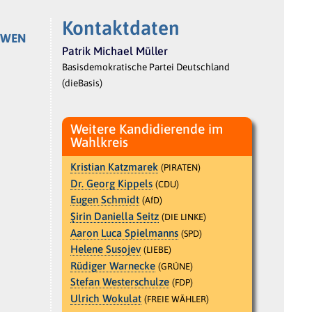
Kontaktdaten
WEN
Patrik Michael Müller
Basisdemokratische Partei Deutschland
(dieBasis)
Weitere Kandidierende im
Wahlkreis
Kristian Katzmarek
(PIRATEN)
Dr. Georg Kippels
(CDU)
Eugen Schmidt
(AfD)
Şirin Daniella Seitz
(DIE LINKE)
Aaron Luca Spielmanns
(SPD)
Helene Susojev
(LIEBE)
Rüdiger Warnecke
(GRÜNE)
Stefan Westerschulze
(FDP)
Ulrich Wokulat
(FREIE WÄHLER)