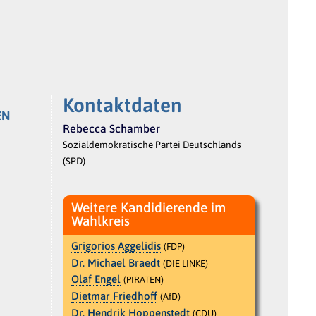
Kontaktdaten
EN
Rebecca Schamber
Sozialdemokratische Partei Deutschlands
(SPD)
Weitere Kandidierende im
Wahlkreis
Grigorios Aggelidis
(FDP)
Dr. Michael Braedt
(DIE LINKE)
Olaf Engel
(PIRATEN)
Dietmar Friedhoff
(AfD)
Dr. Hendrik Hoppenstedt
(CDU)