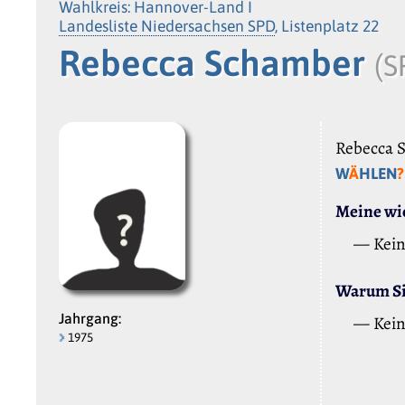
Wahlkreis: Hannover-Land I
Landesliste Niedersachsen SPD
, Listenplatz 22
Rebecca Schamber
(S
Rebecca S
W
Ä
HLEN
?
Meine wic
— Kei
Warum Sie
Jahrgang:
— Kei
1975