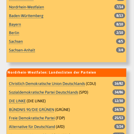
Nordrhein-Westfalen
7/14
Baden-Württemberg
8/13
Bayern
8/10
Berlin
2/10
Sachsen
4/5
Sachsen-Anhalt
3/4
Nordrhein-Westfalen: Landeslisten der Parteien
Christlich Demokratische Union Deutschlands
(CDU)
16/82
Sozialdemokratische Partei Deutschlands
(SPD)
34/86
DIE LINKE
(DIE LINKE)
12/30
BÜNDNIS 90/DIE GRÜNEN
(GRÜNE)
24/39
Freie Demokratische Partei
(FDP)
25/53
Alternative für Deutschland
(AfD)
5/24