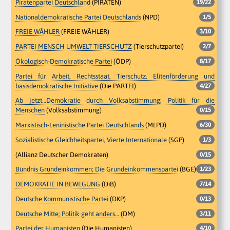
Piratenpartei Deutschland
(PIRATEN)
19/22
Nationaldemokratische Partei Deutschlands
(NPD)
1/5
FREIE WÄHLER
(FREIE WÄHLER)
3/10
PARTEI MENSCH UMWELT TIERSCHUTZ
(Tierschutzpartei)
2/7
Ökologisch-Demokratische Partei
(ÖDP)
8/17
Partei für Arbeit, Rechtsstaat, Tierschutz, Elitenförderung und
basisdemokratische Initiative
(Die PARTEI)
4/27
Ab jetzt…Demokratie durch Volksabstimmung; Politik für die
Menschen
(Volksabstimmung)
0/15
Marxistisch-Leninistische Partei Deutschlands
(MLPD)
6/30
Sozialistische Gleichheitspartei, Vierte Internationale
(SGP)
1/3
(Allianz Deutscher Demokraten)
0/15
Bündnis Grundeinkommen; Die Grundeinkommenspartei
(BGE)
1/23
DEMOKRATIE IN BEWEGUNG
(DiB)
7/14
Deutsche Kommunistische Partei
(DKP)
0/13
Deutsche Mitte; Politik geht anders…
(DM)
3/11
Partei der Humanisten
(Die Humanisten)
4/10