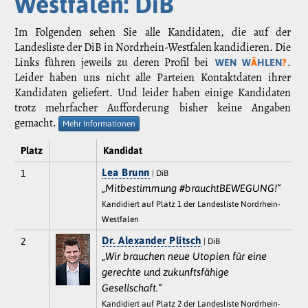
Westfalen: DiB
Im Folgenden sehen Sie alle Kandidaten, die auf der
Landesliste der DiB in Nordrhein-Westfalen kandidieren. Die
Links führen jeweils zu deren Profil bei
.
WEN W
Ä
HLEN
?
Leider haben uns nicht alle Parteien Kontaktdaten ihrer
Kandidaten geliefert. Und leider haben einige Kandidaten
trotz mehrfacher Aufforderung bisher keine Angaben
gemacht.
Mehr Informationen
Platz
Kandidat
Lea Brunn
1
| DiB
„Mitbestimmung #brauchtBEWEGUNG!“
Kandidiert auf Platz 1 der Landesliste Nordrhein-
Westfalen
Dr. Alexander Plitsch
2
| DiB
„Wir brauchen neue Utopien für eine
gerechte und zukunftsfähige
Gesellschaft.“
Kandidiert auf Platz 2 der Landesliste Nordrhein-