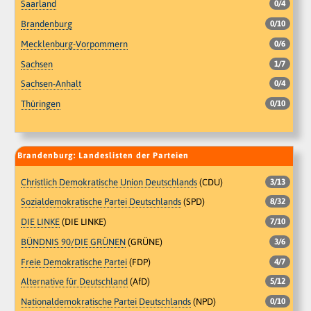
Saarland
0/4
Brandenburg
0/10
Mecklenburg-Vorpommern
0/6
Sachsen
1/7
Sachsen-Anhalt
0/4
Thüringen
0/10
Brandenburg: Landeslisten der Parteien
Christlich Demokratische Union Deutschlands
(CDU)
3/13
Sozialdemokratische Partei Deutschlands
(SPD)
8/32
DIE LINKE
(DIE LINKE)
7/10
BÜNDNIS 90/DIE GRÜNEN
(GRÜNE)
3/6
Freie Demokratische Partei
(FDP)
4/7
Alternative für Deutschland
(AfD)
5/12
Nationaldemokratische Partei Deutschlands
(NPD)
0/10