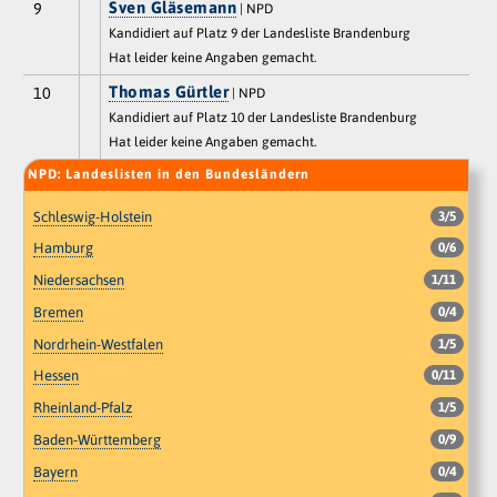
Sven Gläsemann
9
| NPD
Kandidiert auf Platz 9 der Landesliste Brandenburg
Hat leider keine Angaben gemacht.
Thomas Gürtler
10
| NPD
Kandidiert auf Platz 10 der Landesliste Brandenburg
Hat leider keine Angaben gemacht.
NPD: Landeslisten in den Bundesländern
Schleswig-Holstein
3/5
Hamburg
0/6
Niedersachsen
1/11
Bremen
0/4
Nordrhein-Westfalen
1/5
Hessen
0/11
Rheinland-Pfalz
1/5
Baden-Württemberg
0/9
Bayern
0/4