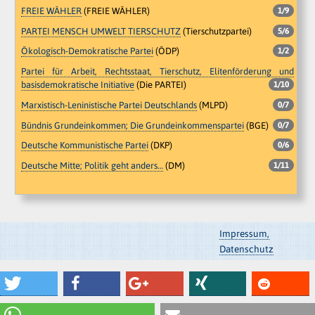
FREIE WÄHLER
(FREIE WÄHLER)
1/9
PARTEI MENSCH UMWELT TIERSCHUTZ
(Tierschutzpartei)
5/6
Ökologisch-Demokratische Partei
(ÖDP)
1/2
Partei für Arbeit, Rechtsstaat, Tierschutz, Elitenförderung und
basisdemokratische Initiative
(Die PARTEI)
1/10
Marxistisch-Leninistische Partei Deutschlands
(MLPD)
0/7
Bündnis Grundeinkommen; Die Grundeinkommenspartei
(BGE)
0/7
Deutsche Kommunistische Partei
(DKP)
0/6
Deutsche Mitte; Politik geht anders…
(DM)
1/11
Impressum,
Datenschutz