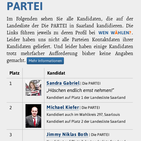
PARTEI
Im Folgenden sehen Sie alle Kandidaten, die auf der
Landesliste der Die PARTEI in Saarland kandidieren. Die
Links führen jeweils zu deren Profil bei
.
WEN W
Ä
HLEN
?
Leider haben uns nicht alle Parteien Kontaktdaten ihrer
Kandidaten geliefert. Und leider haben einige Kandidaten
trotz mehrfacher Aufforderung bisher keine Angaben
gemacht.
Mehr Informationen
Platz
Kandidat
Sandra Gabriel
1
| Die PARTEI
„Häschen endlich ernst nehmen!“
Kandidiert auf Platz 1 der Landesliste Saarland
Michael Kiefer
2
| Die PARTEI
Kandidiert auch im Wahlkreis 297, Saarlouis
Kandidiert auf Platz 2 der Landesliste Saarland
Jimmy Niklas Both
3
| Die PARTEI