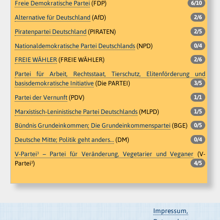
Freie Demokratische Partei
(FDP)
6/10
Alternative für Deutschland
(AfD)
2/6
Piratenpartei Deutschland
(PIRATEN)
2/5
Nationaldemokratische Partei Deutschlands
(NPD)
0/4
FREIE WÄHLER
(FREIE WÄHLER)
2/6
Partei für Arbeit, Rechtsstaat, Tierschutz, Elitenförderung und
basisdemokratische Initiative
(Die PARTEI)
3/5
Partei der Vernunft
(PDV)
1/1
Marxistisch-Leninistische Partei Deutschlands
(MLPD)
1/5
Bündnis Grundeinkommen; Die Grundeinkommenspartei
(BGE)
0/5
Deutsche Mitte; Politik geht anders…
(DM)
0/4
V-Partei³ – Partei für Veränderung, Vegetarier und Veganer
(V-
Partei³)
4/5
Impressum,