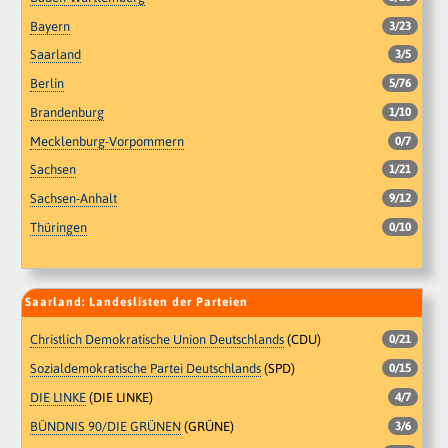
Bayern
3/23
Saarland
3/5
Berlin
5/76
Brandenburg
1/10
Mecklenburg-Vorpommern
0/7
Sachsen
1/21
Sachsen-Anhalt
9/12
Thüringen
0/10
Saarland: Landeslisten der Parteien
Christlich Demokratische Union Deutschlands
(CDU)
0/21
Sozialdemokratische Partei Deutschlands
(SPD)
0/15
DIE LINKE
(DIE LINKE)
4/7
BÜNDNIS 90/DIE GRÜNEN
(GRÜNE)
3/6