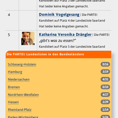
Kandidiert auf Platz 3 der Landesliste Saarland
Hat leider keine Angaben gemacht.
Dominik Vogelgesang
4
| Die PARTEI
Kandidiert auf Platz 4 der Landesliste Saarland
Hat leider keine Angaben gemacht.
Katharina Veronika Drängler
5
| Die PARTEI
„gibt's was zu essen?“
Kandidiert auf Platz 5 der Landesliste Saarland
Die PARTEI: Landeslisten in den Bundesländern
Schleswig-Holstein
0/16
Hamburg
3/19
Niedersachsen
4/31
Bremen
0/10
Nordrhein-Westfalen
4/27
Hessen
2/29
Rheinland-Pfalz
1/14
Baden-Württemberg
5/26