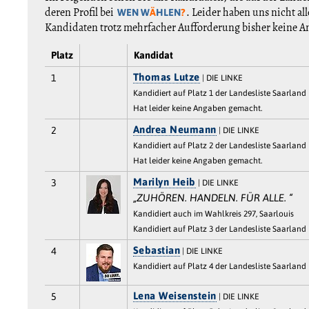
deren Profil bei
. Leider haben uns nicht al
WEN W
Ä
HLEN
?
Kandidaten trotz mehrfacher Aufforderung bisher keine 
Platz
Kandidat
Thomas Lutze
1
| DIE LINKE
Kandidiert auf Platz 1 der Landesliste Saarland
Hat leider keine Angaben gemacht.
Andrea Neumann
2
| DIE LINKE
Kandidiert auf Platz 2 der Landesliste Saarland
Hat leider keine Angaben gemacht.
Marilyn Heib
3
| DIE LINKE
„ZUHÖREN. HANDELN. FÜR ALLE. “
Kandidiert auch im Wahlkreis 297, Saarlouis
Kandidiert auf Platz 3 der Landesliste Saarland
Sebastian
4
| DIE LINKE
Kandidiert auf Platz 4 der Landesliste Saarland
Lena Weisenstein
5
| DIE LINKE