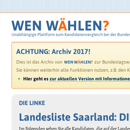
WEN W
Ä
HLEN
?
Unabhängige Plattform zum Kandidatenvergleich bei der Bunde
ACHTUNG: Archiv 2017!
Dies ist das Archiv von
zur Bundestagswah
WEN W
Ä
HLEN
?
Sie können weiterhin alle Funktionen nutzen, z.B. den 
Hier geht es
zur aktuellen Version mit Information
DIE LINKE
Landesliste Saarland: D
Im Folgenden sehen Sie alle Kandidaten, die auf der Lande