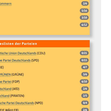
pommern
2/6
5/16
3/10
6/12
eslisten der Parteien
tische Union Deutschlands
(CDU)
0/21
e Partei Deutschlands
(SPD)
0/15
KE)
4/7
GRÜNEN
(GRÜNE)
3/6
e Partei
(FDP)
6/10
utschland
(AfD)
2/6
schland
(PIRATEN)
2/5
che Partei Deutschlands
(NPD)
0/4
EIE WÄHLER)
2/6