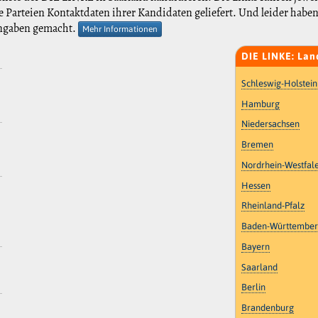
le Parteien Kontaktdaten ihrer Kandidaten geliefert. Und leider haben
Angaben gemacht.
Mehr Informationen
DIE LINKE: Lan
Schleswig-Holstein
Hamburg
Niedersachsen
Bremen
Nordrhein-Westfal
Hessen
Rheinland-Pfalz
Baden-Württembe
Bayern
Saarland
Berlin
Brandenburg