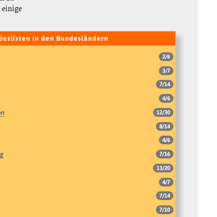
 einige
deslisten in den Bundesländern
2/6
3/7
7/14
4/6
en
12/30
8/14
4/6
rg
7/16
13/20
4/7
7/14
7/10