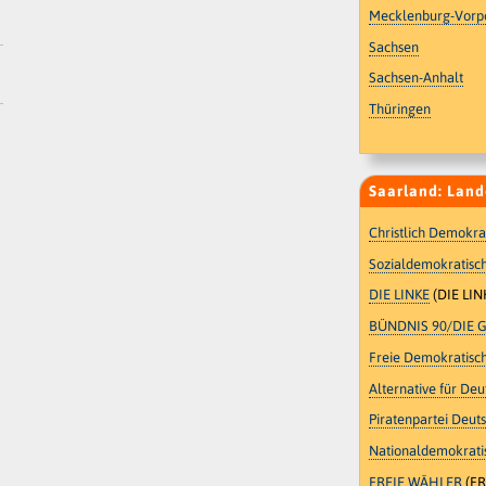
Mecklenburg-Vor
Sachsen
Sachsen-Anhalt
Thüringen
Saarland: Land
Christlich Demokra
Sozialdemokratisch
DIE LINKE
(DIE LIN
BÜNDNIS 90/DIE 
Freie Demokratisch
Alternative für De
Piratenpartei Deut
Nationaldemokratis
FREIE WÄHLER
(FR