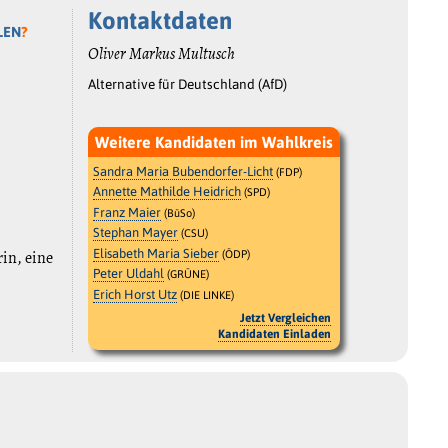
Kontaktdaten
LEN
?
Oliver Markus Multusch
Alternative für Deutschland (AfD)
Weitere Kandidaten im Wahlkreis
Sandra Maria Bubendorfer-Licht
(FDP)
Annette Mathilde Heidrich
(SPD)
Franz Maier
(BüSo)
Stephan Mayer
(CSU)
Elisabeth Maria Sieber
rin, eine
(ÖDP)
Peter Uldahl
(GRÜNE)
Erich Horst Utz
(DIE LINKE)
Jetzt Vergleichen
Kandidaten Einladen