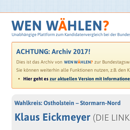
WEN W
Ä
HLEN
?
Unabhängige Plattform zum Kandidatenvergleich bei der Bunde
ACHTUNG: Archiv 2017!
Dies ist das Archiv von
zur Bundestagswah
WEN W
Ä
HLEN
?
Sie können weiterhin alle Funktionen nutzen, z.B. den 
Hier geht es
zur aktuellen Version mit Information
Wahlkreis: Ostholstein – Stormarn-Nord
Klaus Eickmeyer
(DIE LINK