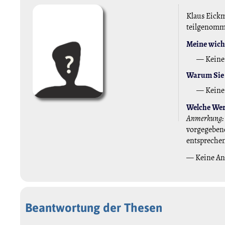
Klaus Eickm
teilgenom
Meine wicht
— Keine
Warum Sie 
— Keine
Welche Wert
Anmerkung:
vorgegebene
entspreche
— Keine A
Beantwortung der Thesen