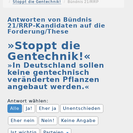
Stoppt die Gentechnik!
Bündnis 21/RRP
Antworten von Bündnis
21/RRP-Kandidaten auf die
Forderung/These
»Stoppt die
Gentechnik!«
»In Deutschland sollen
keine gentechnisch
veränderten Pflanzen
angebaut werden.«
Antwort wählen:
Alle
Ja!
Eher ja
Unentschieden
Eher nein
Nein!
Keine Angabe
Ist wichtig
Parteien