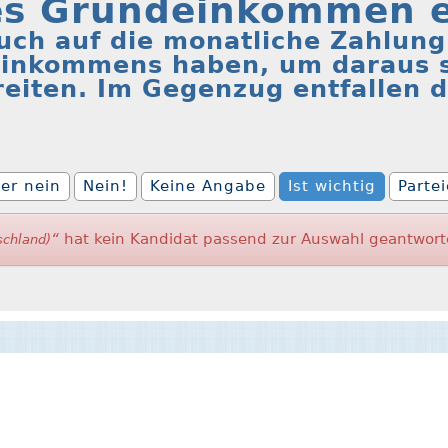
es Grundeinkommen e
uch auf die monatliche Zahlung
inkommens haben, um daraus 
reiten. Im Gegenzug entfallen d
er nein
Nein!
Keine Angabe
Ist wichtig
Parte
“
hat kein Kandidat passend zur Auswahl geantwort
schland)