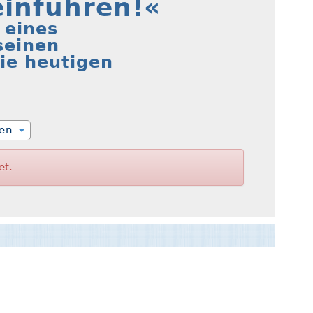
inführen!«
 eines
seinen
ie heutigen
ien
et.