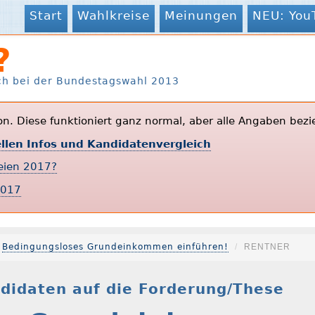
Start
Wahlkreise
Meinungen
NEU: You
?
ch bei der Bundestagswahl 2013
ion. Diese funktioniert ganz normal, aber alle Angaben bezi
ellen Infos und Kandidatenvergleich
teien 2017?
2017
Bedingungsloses Grundeinkommen einführen!
RENTNER
idaten auf die Forderung/These