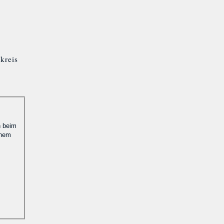
kreis
n beim
inem