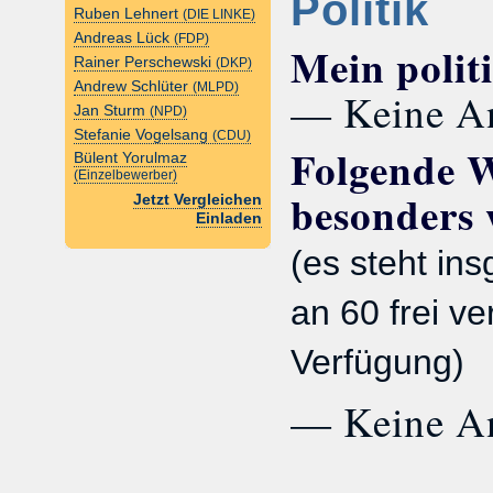
Politik
Ruben Lehnert
(DIE LINKE)
Andreas Lück
(FDP)
Mein polit
Rainer Perschewski
(DKP)
Andrew Schlüter
(MLPD)
— Keine A
Jan Sturm
(NPD)
Stefanie Vogelsang
(CDU)
Folgende W
Bülent Yorulmaz
(Einzelbewerber)
besonders 
Jetzt Vergleichen
Einladen
(es steht in
an 60 frei ve
Verfügung)
— Keine A