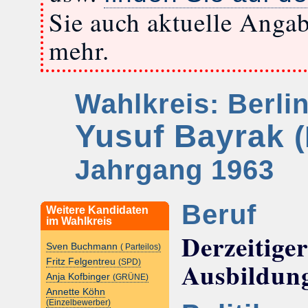
Sie auch aktuelle Anga
mehr.
Wahlkreis: Berli
Yusuf Bayrak
Jahrgang 1963
Beruf
Weitere Kandidaten
im Wahlkreis
Derzeitige
Sven Buchmann
( Parteilos)
Ausbildun
Fritz Felgentreu
(SPD)
Anja Kofbinger
(GRÜNE)
Annette Köhn
(Einzelbewerber)