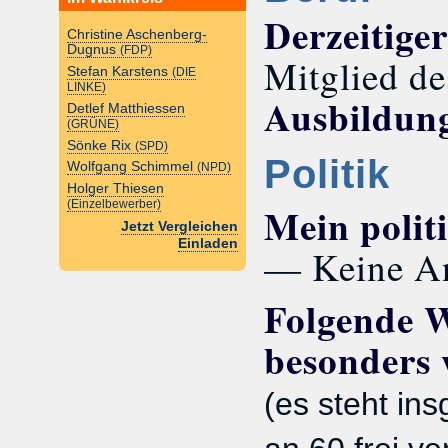
Derzeitige
Christine Aschenberg-
Dugnus
(FDP)
Mitglied de
Stefan Karstens
(DIE
LINKE)
Ausbildun
Detlef Matthiessen
(GRÜNE)
Sönke Rix
(SPD)
Politik
Wolfgang Schimmel
(NPD)
Holger Thiesen
(Einzelbewerber)
Mein polit
Jetzt Vergleichen
Einladen
— Keine A
Folgende W
besonders 
(es steht in