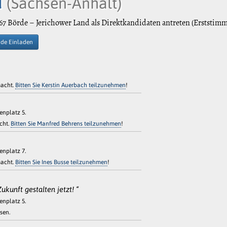
d
(Sachsen-Anhalt)
67 Börde – Jerichower Land als Direktkandidaten antreten (Erststimm
de Einladen
macht.
Bitten Sie Kerstin Auerbach teilzunehmen
!
tenplatz 5.
cht.
Bitten Sie Manfred Behrens teilzunehmen
!
tenplatz 7.
macht.
Bitten Sie Ines Busse teilzunehmen
!
kunft gestalten jetzt! “
tenplatz 5.
sen.