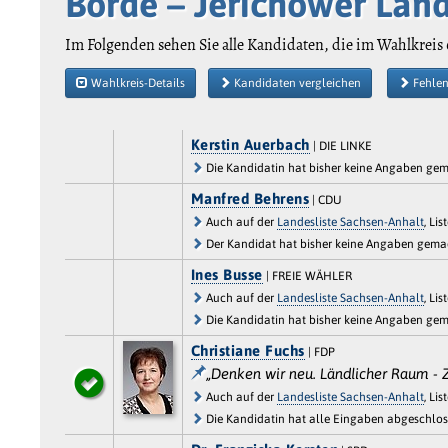
Börde – Jerichower Lan
Im Folgenden sehen Sie alle Kandidaten, die im Wahlkreis 
Wahlkreis-Details
Kandidaten vergleichen
Fehlen
Kerstin Auerbach
| DIE LINKE
Die Kandidatin hat bisher keine Angaben ge
Manfred Behrens
| CDU
Auch auf der
Landesliste Sachsen-Anhalt
, Lis
Der Kandidat hat bisher keine Angaben gema
Ines Busse
| FREIE WÄHLER
Auch auf der
Landesliste Sachsen-Anhalt
, Lis
Die Kandidatin hat bisher keine Angaben ge
Christiane Fuchs
| FDP
„Denken wir neu. Ländlicher Raum - Zu
Auch auf der
Landesliste Sachsen-Anhalt
, Lis
Die Kandidatin hat alle Eingaben abgeschlos