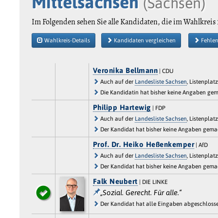
Mittelsachsen
(Sachsen)
Im Folgenden sehen Sie alle Kandidaten, die im Wahlkreis 
Wahlkreis-Details
Kandidaten vergleichen
Fehlen
Veronika Bellmann
| CDU
Auch auf der
Landesliste Sachsen
, Listenplatz
Die Kandidatin hat bisher keine Angaben ge
Philipp Hartewig
| FDP
Auch auf der
Landesliste Sachsen
, Listenplatz
Der Kandidat hat bisher keine Angaben gema
Prof. Dr. Heiko Heßenkemper
| AfD
Auch auf der
Landesliste Sachsen
, Listenplatz
Der Kandidat hat bisher keine Angaben gema
Falk Neubert
| DIE LINKE
„Sozial. Gerecht. Für alle.“
Der Kandidat hat alle Eingaben abgeschlosse