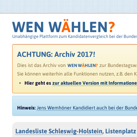
WEN W
Ä
HLEN
?
Unabhängige Plattform zum Kandidatenvergleich bei der Bunde
ACHTUNG: Archiv 2017!
Dies ist das Archiv von
zur Bundestagswah
WEN W
Ä
HLEN
?
Sie können weiterhin alle Funktionen nutzen, z.B. den 
Hier geht es
zur aktuellen Version mit Information
Hinweis:
Jens Wemhöner Kandidiert auch bei der Bun
Landesliste Schleswig-Holstein
, Listenplatz