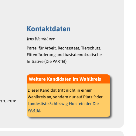
Kontaktdaten
Jens Wemhöner
Partei für Arbeit, Rechtsstaat, Tierschutz,
Elitenförderung und basisdemokratische
Initiative (Die PARTEI)
Weitere Kandidaten im Wahlkreis
Dieser Kandidat tritt nicht in einem
Wahlkreis an, sondern nur auf Platz 9 der
rin, eine
Landesliste Schleswig-Holstein der Die
PARTEI
.