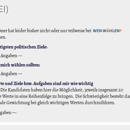
EI)
er hat leider bisher nicht oder nur teilweise bei
WEN W
Ä
HLEN
?
men.
igsten politischen Ziele:
 Angaben —
mich wählen sollten:
 Angaben —
e und Ziele bzw. Aufgaben sind mir wie wichtig
Die Kandidaten haben hier die Möglichkeit, jeweils insgesamt 20
 Werte in eine Reihenfolge zu bringen. Die Schwierigkeit besteht da
nde Gewichtung bei gleich wichtigen Werten durchzuführen.
ngaben —