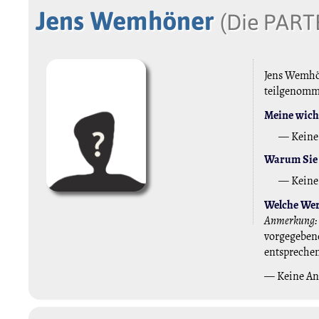
Jens Wemhöner
(Die PART
Jens Wemhön
teilgenom
Meine wicht
— Keine
Warum Sie 
— Keine
Welche Wert
Anmerkung:
vorgegebene
entspreche
— Keine A