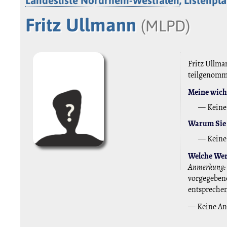
Landesliste Nordrhein-Westfalen
, Listenpla
Fritz Ullmann
(MLPD)
Fritz Ullman
teilgenom
Meine wicht
— Keine
Warum Sie 
— Keine
Welche Wert
Anmerkung:
vorgegebene
entspreche
— Keine A