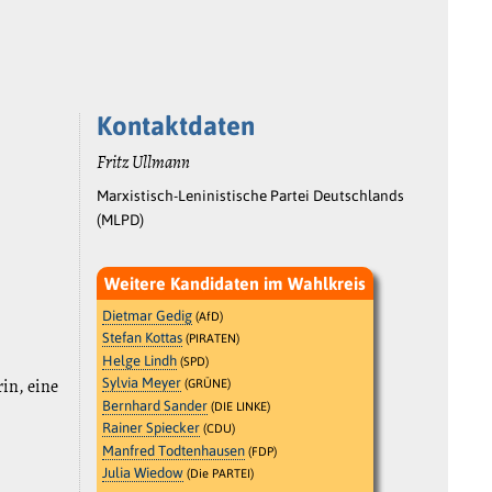
Kontaktdaten
Fritz Ullmann
Marxistisch-Leninistische Partei Deutschlands
(MLPD)
Weitere Kandidaten im Wahlkreis
Dietmar Gedig
(AfD)
Stefan Kottas
(PIRATEN)
Helge Lindh
(SPD)
rin, eine
Sylvia Meyer
(GRÜNE)
Bernhard Sander
(DIE LINKE)
Rainer Spiecker
(CDU)
Manfred Todtenhausen
(FDP)
Julia Wiedow
(Die PARTEI)