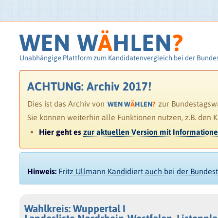
WEN W
Ä
HLEN
?
Unabhängige Plattform zum Kandidatenvergleich bei der Bunde
ACHTUNG: Archiv 2017!
Dies ist das Archiv von
zur Bundestagswah
WEN W
Ä
HLEN
?
Sie können weiterhin alle Funktionen nutzen, z.B. den 
Hier geht es
zur aktuellen Version mit Information
Hinweis:
Fritz Ullmann Kandidiert auch bei der Bunde
Wahlkreis: Wuppertal I