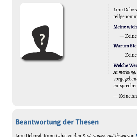
Linn Debora
teilgenom
Meine wicht
— Keine
Warum Sie 
— Keine
Welche Wert
Anmerkung:
vorgegebene
entspreche
— Keine A
Beantwortung der Thesen
Linn Deborah Kuppitz hat zu den
Forderungen und Thesen
von