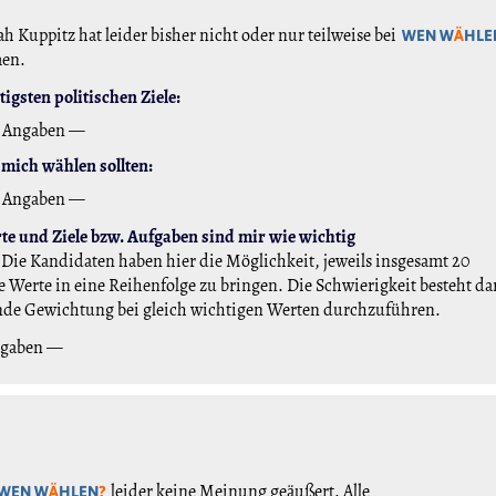
h Kuppitz hat leider bisher nicht oder nur teilweise bei
WEN W
Ä
HLE
men.
igsten politischen Ziele:
 Angaben —
mich wählen sollten:
 Angaben —
e und Ziele bzw. Aufgaben sind mir wie wichtig
Die Kandidaten haben hier die Möglichkeit, jeweils insgesamt 20
 Werte in eine Reihenfolge zu bringen. Die Schwierigkeit besteht da
nde Gewichtung bei gleich wichtigen Werten durchzuführen.
ngaben —
leider keine Meinung geäußert. Alle
WEN W
Ä
HLEN
?