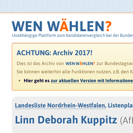
WEN W
Ä
HLEN
?
Unabhängige Plattform zum Kandidatenvergleich bei der Bunde
ACHTUNG: Archiv 2017!
Dies ist das Archiv von
zur Bundestagswah
WEN W
Ä
HLEN
?
Sie können weiterhin alle Funktionen nutzen, z.B. den 
Hier geht es
zur aktuellen Version mit Information
Landesliste Nordrhein-Westfalen
, Listenpl
Linn Deborah Kuppitz
(Af