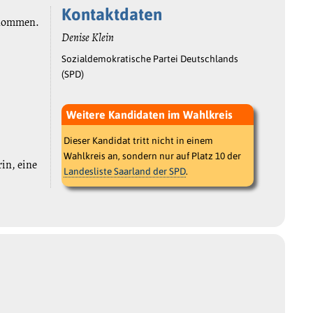
Kontaktdaten
enommen.
Denise Klein
Sozialdemokratische Partei Deutschlands
(SPD)
Weitere Kandidaten im Wahlkreis
Dieser Kandidat tritt nicht in einem
Wahlkreis an, sondern nur auf Platz 10 der
rin, eine
Landesliste Saarland der SPD
.