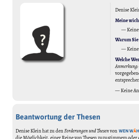
Denise Klein
Meine wicht
— Keine
Warum Sie 
— Keine
Welche Wert
Anmerkung:
vorgegebene
entspreche
— Keine A
Beantwortung der Thesen
Denise Klein hat zu den
Forderungen und Thesen
von
WEN W
Ä
die Möglichkeit, einer Reine von Thesen zuzustimmem oder 