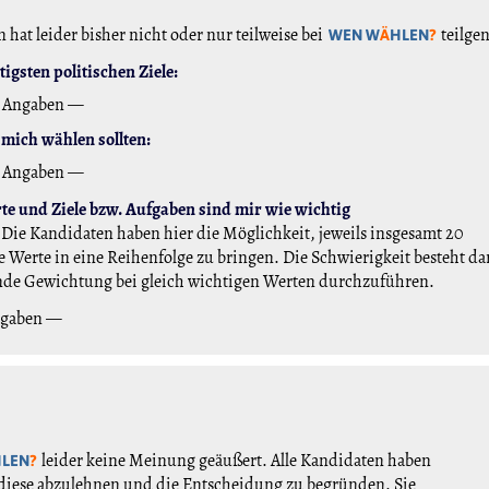
 hat leider bisher nicht oder nur teilweise bei
teilg
WEN W
Ä
HLEN
?
igsten politischen Ziele:
 Angaben —
mich wählen sollten:
 Angaben —
e und Ziele bzw. Aufgaben sind mir wie wichtig
Die Kandidaten haben hier die Möglichkeit, jeweils insgesamt 20
 Werte in eine Reihenfolge zu bringen. Die Schwierigkeit besteht da
nde Gewichtung bei gleich wichtigen Werten durchzuführen.
ngaben —
leider keine Meinung geäußert. Alle Kandidaten haben
HLEN
?
diese abzulehnen und die Entscheidung zu begründen. Sie