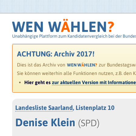
WEN W
Ä
HLEN
?
Unabhängige Plattform zum Kandidatenvergleich bei der Bunde
ACHTUNG: Archiv 2017!
Dies ist das Archiv von
zur Bundestagswah
WEN W
Ä
HLEN
?
Sie können weiterhin alle Funktionen nutzen, z.B. den 
Hier geht es
zur aktuellen Version mit Information
Landesliste Saarland
, Listenplatz 10
Denise Klein
(SPD)