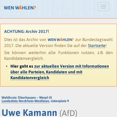
WEN W
Ä
HLEN
?
ACHTUNG: Archiv 2017!
Dies ist das Archiv von
zur Bundestagswahl
WEN W
Ä
HLEN
?
2017. Die aktuelle Version finden Sie auf der
Startseite
!
Sie können weiterhin alle Funktionen nutzen, z.B. den
Kandidatenvergleich.
Hier geht es
zur aktuellen Version mit Informationen
über alle Parteien, Kandidaten und mit
Kandidatenvergleich
Wahlkreis: Oberhausen – Wesel III
Landesliste Nordrhein-Westfalen
, Listenplatz 9
Uwe Kamann
(AfD)