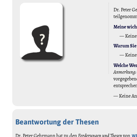
Dr. Peter G
teilgenom
Meine wicht
— Keine
Warum Sie 
— Keine
Welche Wert
Anmerkung:
vorgegebene
entspreche
— Keine A
Beantwortung der Thesen
Dr. Peter Gehrmann hat zu den
Forderungen und Thesen
von
W