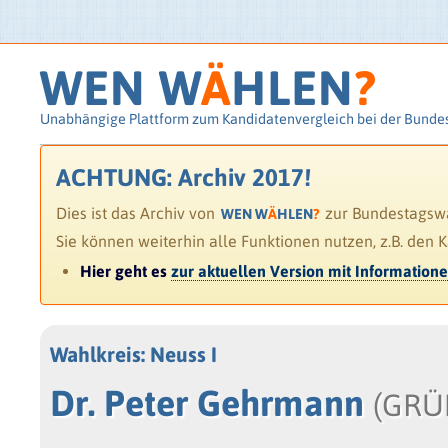
WEN W
Ä
HLEN
?
Unabhängige Plattform zum Kandidatenvergleich bei der Bunde
ACHTUNG: Archiv 2017!
Dies ist das Archiv von
zur Bundestagswah
WEN W
Ä
HLEN
?
Sie können weiterhin alle Funktionen nutzen, z.B. den 
Hier geht es
zur aktuellen Version mit Information
Wahlkreis: Neuss I
Dr. Peter Gehrmann
(GRÜ