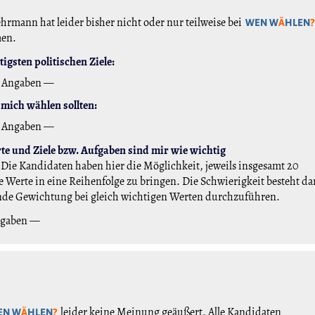
ehrmann hat leider bisher nicht oder nur teilweise bei
WEN W
Ä
HLEN
?
men.
igsten politischen Ziele:
 Angaben —
mich wählen sollten:
 Angaben —
e und Ziele bzw. Aufgaben sind mir wie wichtig
Die Kandidaten haben hier die Möglichkeit, jeweils insgesamt 20
 Werte in eine Reihenfolge zu bringen. Die Schwierigkeit besteht da
nde Gewichtung bei gleich wichtigen Werten durchzuführen.
ngaben —
leider keine Meinung geäußert. Alle Kandidaten
EN W
Ä
HLEN
?