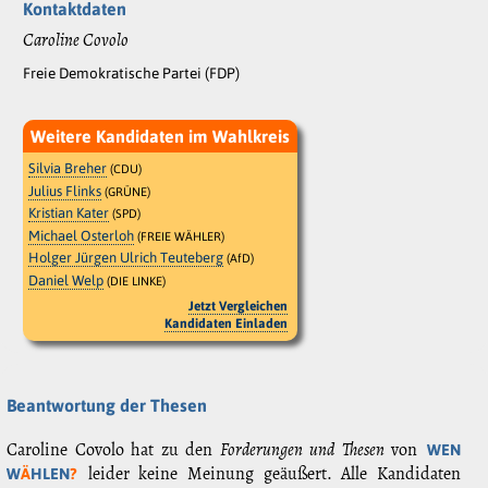
Kontaktdaten
Caroline Covolo
Freie Demokratische Partei (FDP)
Weitere Kandidaten im Wahlkreis
Silvia Breher
(CDU)
Julius Flinks
(GRÜNE)
Kristian Kater
(SPD)
Michael Osterloh
(FREIE WÄHLER)
Holger Jürgen Ulrich Teuteberg
(AfD)
Daniel Welp
(DIE LINKE)
Jetzt Vergleichen
Kandidaten Einladen
Beantwortung der Thesen
Caroline Covolo hat zu den
Forderungen und Thesen
von
WEN
leider keine Meinung geäußert. Alle Kandidaten
W
Ä
HLEN
?