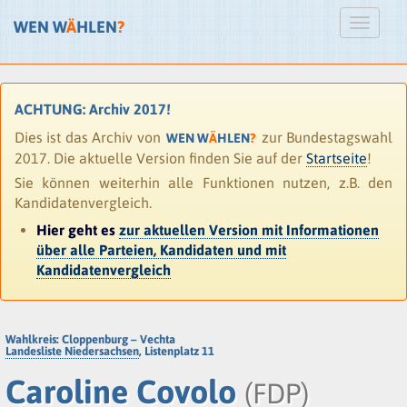
WEN W
Ä
HLEN
?
ACHTUNG: Archiv 2017!
Dies ist das Archiv von
zur Bundestagswahl
WEN W
Ä
HLEN
?
2017. Die aktuelle Version finden Sie auf der
Startseite
!
Sie können weiterhin alle Funktionen nutzen, z.B. den
Kandidatenvergleich.
Hier geht es
zur aktuellen Version mit Informationen
über alle Parteien, Kandidaten und mit
Kandidatenvergleich
Wahlkreis: Cloppenburg – Vechta
Landesliste Niedersachsen
, Listenplatz 11
Caroline Covolo
(FDP)