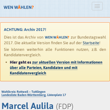
WEN W
Ä
HLEN
?
ACHTUNG: Archiv 2017!
Dies ist das Archiv von
zur Bundestagswahl
WEN W
Ä
HLEN
?
2017. Die aktuelle Version finden Sie auf der
Startseite
!
Sie können weiterhin alle Funktionen nutzen, z.B. den
Kandidatenvergleich.
Hier geht es
zur aktuellen Version mit Informationen
über alle Parteien, Kandidaten und mit
Kandidatenvergleich
Wahlkreis: Rottweil – Tuttlingen
Landesliste Baden-Württemberg
, Listenplatz 17
Marcel Aulila
(FDP)