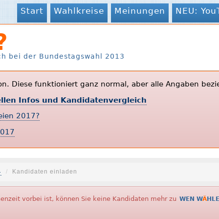
Start
Wahlkreise
Meinungen
NEU: You
?
ch bei der Bundestagswahl 2013
ion. Diese funktioniert ganz normal, aber alle Angaben bezi
ellen Infos und Kandidatenvergleich
teien 2017?
2017
4
Kandidaten einladen
nzeit vorbei ist, können Sie keine Kandidaten mehr zu
WEN W
Ä
HL