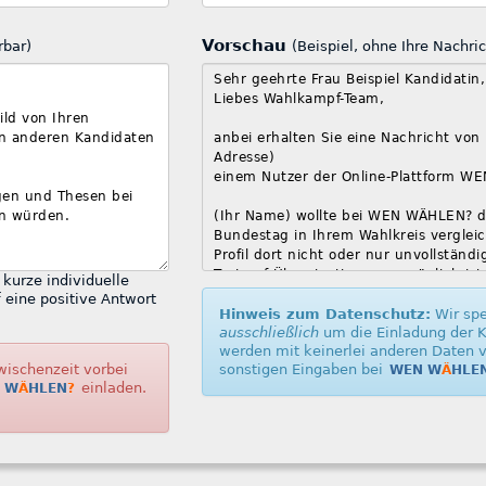
Vorschau
rbar)
(Beispiel, ohne Ihre Nachric
Hinweis zum Datenschutz:
ausschließlich
um die Einladung der Kandidaten du
werden mit keinerlei anderen Daten verknüp
sonstigen Eingaben bei
WEN W
Ä
HLE
einladen.
 W
Ä
HLEN
?