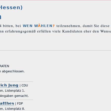
Hessen)
n
 bitten, bei
teilzunehmen, damit Sie diese
WEN W
Ä
HLEN
?
enn erfahrungsgemäß erfüllen viele Kandidaten eher den Wunsc
IRATEN
Eingaben abgeschlossen.
rich Jung
| CDU
en, Listenplatz 1.
er keine Angaben gemacht.
atthes
| FDP
en, Listenplatz 8.