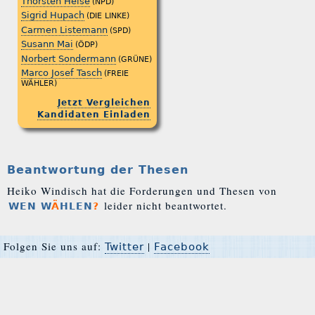
Thorsten Heise
(NPD)
Sigrid Hupach
(DIE LINKE)
Carmen Listemann
(SPD)
Susann Mai
(ÖDP)
Norbert Sondermann
(GRÜNE)
Marco Josef Tasch
(FREIE
WÄHLER)
Jetzt Vergleichen
Kandidaten Einladen
Beantwortung der Thesen
Heiko Windisch hat die Forderungen und Thesen von
leider nicht beantwortet.
WEN W
Ä
HLEN
?
Folgen Sie uns auf:
|
Twitter
Facebook