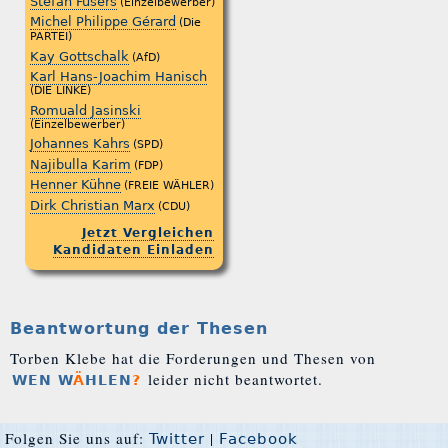
Stefan Füsers
(Einzelbewerber)
Michel Philippe Gérard
(Die
PARTEI)
Kay Gottschalk
(AfD)
Karl Hans-Joachim Hanisch
(DIE LINKE)
Romuald Jasinski
(Einzelbewerber)
Johannes Kahrs
(SPD)
Najibulla Karim
(FDP)
Henner Kühne
(FREIE WÄHLER)
Dirk Christian Marx
(CDU)
Jetzt Vergleichen
Kandidaten Einladen
Beantwortung der Thesen
Torben Klebe hat die Forderungen und Thesen von
leider nicht beantwortet.
WEN W
Ä
HLEN
?
Folgen Sie uns auf:
|
Twitter
Facebook