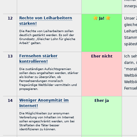
innerpa
Rechte von Leiharbeitern
12
Ja!
Unser 
stärken!
gleich
Leihar
Die Rechte von Leiharbeitern sollen
deutlich gestärkt werden. Es soll der
Stamm
Grundsatz „Gleicher Lohn für gleiche
Arbeit“ gelten.
spätes
Fernsehen stärker
13
Eher nicht
Ich se
kontrollieren!
darin,
"moral
Die zuständigen Aufsichtsgremien
sollen dazu angehalten werden, stärker
Weltbi
als bisher zu überprüfen, ob
Fernsehsendungen moralisch
Weltbi
fragwürdige Weltbilder vermitteln und
Fernse
propagieren.
Weniger Anonymität im
14
Eher ja
Internet!
Die Möglichkeiten zur anonymen
Verbreitung von Inhalten im Internet
sollen eingeschränkt werden, um bei
Straftaten die Täter besser
identifizieren zu können.