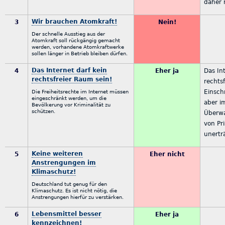
daher 
Wir brauchen Atomkraft!
3
Nein!
Der schnelle Ausstieg aus der
Atomkraft soll rückgängig gemacht
werden, vorhandene Atomkraftwerke
sollen länger in Betrieb bleiben dürfen.
Das Internet darf kein
4
Eher ja
Das In
rechtsfreier Raum sein!
rechts
Einsc
Die Freiheitsrechte im Internet müssen
eingeschränkt werden, um die
aber i
Bevölkerung vor Kriminalität zu
schützen.
Überwa
von Pr
unertr
Keine weiteren
5
Eher nicht
Anstrengungen im
Klimaschutz!
Deutschland tut genug für den
Klimaschutz. Es ist nicht nötig, die
Anstrengungen hierfür zu verstärken.
Lebensmittel besser
6
Eher ja
kennzeichnen!