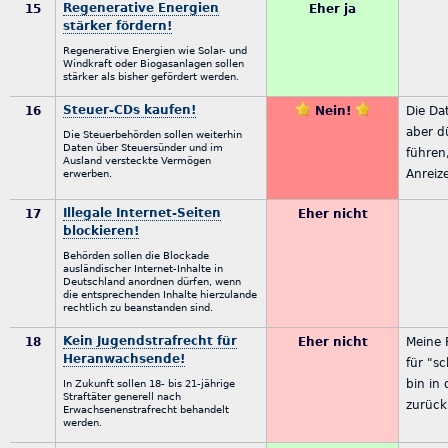
Regenerative Energien
15
Eher ja
stärker fördern!
Regenerative Energien wie Solar- und
Windkraft oder Biogasanlagen sollen
stärker als bisher gefördert werden.
Steuer-CDs kaufen!
16
Nein!
Die Da
aber d
Die Steuerbehörden sollen weiterhin
Daten über Steuersünder und im
führen
Ausland versteckte Vermögen
Anreiz
erwerben.
Illegale Internet-Seiten
17
Eher nicht
blockieren!
Behörden sollen die Blockade
ausländischer Internet-Inhalte in
Deutschland anordnen dürfen, wenn
die entsprechenden Inhalte hierzulande
rechtlich zu beanstanden sind.
Kein Jugendstrafrecht für
18
Eher nicht
Meine P
Heranwachsende!
für "sc
bin in
In Zukunft sollen 18- bis 21-jährige
Straftäter generell nach
zurück
Erwachsenenstrafrecht behandelt
werden.