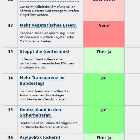
Zur Kriminalitätsbekämpfung sollen
härtere Gesetze und strengere Strafen
eingeführt werden.
Mehr vegetarisches Essen!
32
Nein!
Kantinen sollen an einem Tag in der
Woche ausschließlich vegetarische
Mahlzeiten anbieten.
Stoppt die Gentechnik!
33
Eher ja
In Deutschland sollen keine
gentechnisch veränderten Pflanzen
angebaut werden.
Mehr Transparenz im
34
Ja!
Bundestag!
Für mehr Transparenz sollen die
Ausschüsse des Bundestages
üblicherweise öffentlich tagen.
Deutschland in den
35
Ja!
Sicherheitsrat!
Deutschland soll einen ständigen Sitz
im UN-Sicherheitsrat anstreben.
Asylpolitik lockern!
36
Eher ja