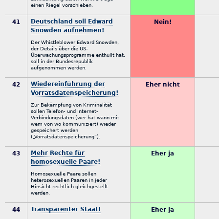
einen Riegel vorschieben.
Deutschland soll Edward
41
Nein!
Snowden aufnehmen!
Der Whistleblower Edward Snowden,
der Details über die US-
Überwachungsprogramme enthüllt hat,
soll in der Bundesrepublik
aufgenommen werden.
Wiedereinführung der
42
Eher nicht
Vorratsdatenspeicherung!
Zur Bekämpfung von Kriminalität
sollen Telefon- und Internet-
Verbindungsdaten (wer hat wann mit
wem von wo kommuniziert) wieder
gespeichert werden
(„Vorratsdatenspeicherung“).
Mehr Rechte für
43
Eher ja
homosexuelle Paare!
Homosexuelle Paare sollen
heterosexuellen Paaren in jeder
Hinsicht rechtlich gleichgestellt
werden.
Transparenter Staat!
44
Eher ja