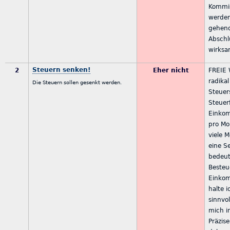
Kommis
werden
gehend
Abschl
wirksa
Steuern senken!
2
Eher nicht
FREIE 
radikal
Die Steuern sollen gesenkt werden.
Steuer
Steuer
Einko
pro Mo
viele 
eine S
bedeut
Besteu
Einko
halte i
sinnvol
mich in
Präzise