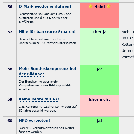
D-Mark wieder einführen!
56
Nein!
Deutschland soll aus der Euro-Zone
austreten und die D-Mark wieder
einführen.
Hilfe für bankrotte Staaten!
57
Eher ja
Nicht 
uns ab
Deutschland soll auch weiterhin
überschuldete EU-Partner unterstützen.
Rettun
Unters
Wirtsch
Mehr Bundeskompetenz bei
58
Ja!
der Bildung!
Der Bund soll wieder mehr
Kompetenzen in der Bildungspolitik
erhalten.
Keine Rente mit 67!
59
Eher nicht
Das Renteneintrittsalter soll wieder auf
65 Jahre gesenkt werden.
NPD verbieten!
60
Ja!
Das NPD-Verbotsverfahren soll weiter
forciert werden.