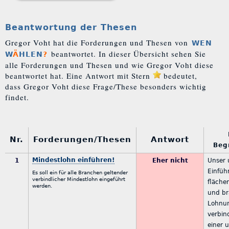
Beantwortung der Thesen
Gregor Voht hat die Forderungen und Thesen von
WEN
beantwortet. In dieser Übersicht sehen Sie
W
Ä
HLEN
?
alle Forderungen und Thesen und wie Gregor Voht diese
beantwortet hat. Eine Antwort mit Stern
bedeutet,
dass Gregor Voht diese Frage/These besonders wichtig
findet.
Nr.
Forderungen/Thesen
Antwort
Beg
Mindestlohn einführen!
1
Eher nicht
Unser 
Einfüh
Es soll ein für alle Branchen geltender
verbindlicher Mindestlohn eingeführt
fläche
werden.
und br
Lohnun
verbin
einer 