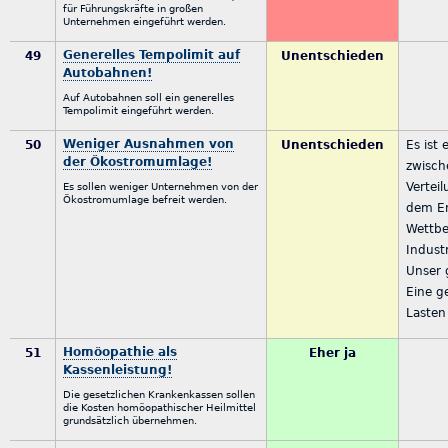
für Führungskräfte in großen
Unternehmen eingeführt werden.
Generelles Tempolimit auf
49
Unentschieden
Autobahnen!
Auf Autobahnen soll ein generelles
Tempolimit eingeführt werden.
Weniger Ausnahmen von
50
Unentschieden
Es ist
der Ökostromumlage!
zwisch
Vertei
Es sollen weniger Unternehmen von der
Ökostromumlage befreit werden.
dem Er
Wettbe
Indust
Unser 
Eine g
Lasten
Homöopathie als
51
Eher ja
Kassenleistung!
Die gesetzlichen Krankenkassen sollen
die Kosten homöopathischer Heilmittel
grundsätzlich übernehmen.