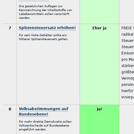
Die gesetzlichen Auflagen zur
Kennzeichnung der Inhaltsstoffe von
Lebebensmitteln sollen verschärft
werden.
Spitzensteuersatz erhöhen!
7
Eher ja
FREIE 
radikal
Für sehr hohe Gehälter sollte ein
höherer Spitzensteuersatz gelten.
Steuer
Steuer
Einko
pro Mo
stärke
größt
Vermög
persönl
hierfür
innerpa
Volksabstimmungen auf
8
Ja!
Bundesebene!
Für mehr direkte Demokratie sollen
Volksentscheide auf Bundesebene
eingeführt werden.