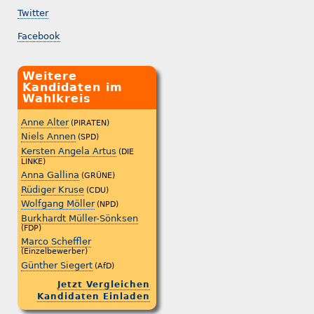
Twitter
Facebook
Weitere
Kandidaten im
Wahlkreis
Anne Alter
(PIRATEN)
Niels Annen
(SPD)
Kersten Angela Artus
(DIE
LINKE)
Anna Gallina
(GRÜNE)
Rüdiger Kruse
(CDU)
Wolfgang Möller
(NPD)
Burkhardt Müller-Sönksen
(FDP)
Marco Scheffler
(Einzelbewerber)
Günther Siegert
(AfD)
Jetzt Vergleichen
Kandidaten Einladen