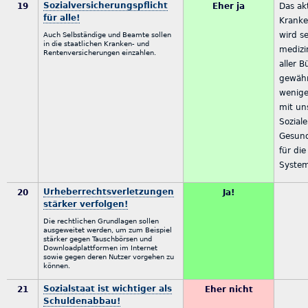
Sozialversicherungspflicht
19
Eher ja
Das ak
für alle!
Kranke
wird s
Auch Selbständige und Beamte sollen
in die staatlichen Kranken- und
medizi
Rentenversicherungen einzahlen.
aller B
gewähr
wenige
mit un
Sozial
Gesund
für di
System
Urheberrechtsverletzungen
20
Ja!
stärker verfolgen!
Die rechtlichen Grundlagen sollen
ausgeweitet werden, um zum Beispiel
stärker gegen Tauschbörsen und
Downloadplattformen im Internet
sowie gegen deren Nutzer vorgehen zu
können.
Sozialstaat ist wichtiger als
21
Eher nicht
Schuldenabbau!