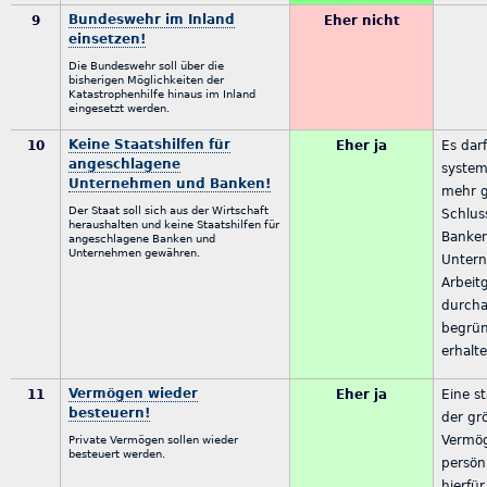
Bundeswehr im Inland
9
Eher nicht
einsetzen!
Die Bundeswehr soll über die
bisherigen Möglichkeiten der
Katastrophenhilfe hinaus im Inland
eingesetzt werden.
Keine Staatshilfen für
10
Eher ja
Es dar
angeschlagene
system
Unternehmen und Banken!
mehr g
Der Staat soll sich aus der Wirtschaft
Schlus
heraushalten und keine Staatshilfen für
Banken
angeschlagene Banken und
Unternehmen gewähren.
Untern
Arbeit
durcha
begründ
erhalt
Vermögen wieder
11
Eher ja
Eine s
besteuern!
der g
Vermög
Private Vermögen sollen wieder
besteuert werden.
persönl
hierfür