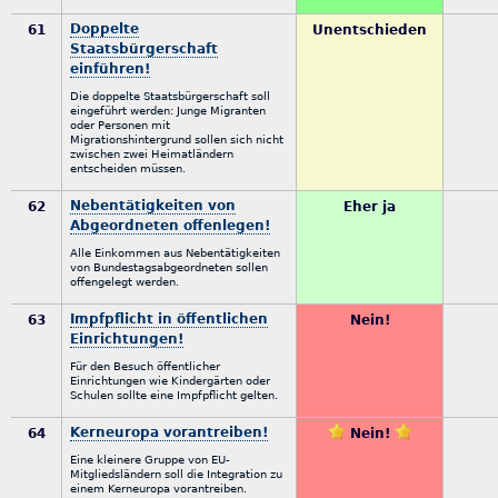
Doppelte
61
Unentschieden
Staatsbürgerschaft
einführen!
Die doppelte Staatsbürgerschaft soll
eingeführt werden: Junge Migranten
oder Personen mit
Migrationshintergrund sollen sich nicht
zwischen zwei Heimatländern
entscheiden müssen.
Nebentätigkeiten von
62
Eher ja
Abgeordneten offenlegen!
Alle Einkommen aus Nebentätigkeiten
von Bundestagsabgeordneten sollen
offengelegt werden.
Impfpflicht in öffentlichen
63
Nein!
Einrichtungen!
Für den Besuch öffentlicher
Einrichtungen wie Kindergärten oder
Schulen sollte eine Impfpflicht gelten.
Kerneuropa vorantreiben!
64
Nein!
Eine kleinere Gruppe von EU-
Mitgliedsländern soll die Integration zu
einem Kerneuropa vorantreiben.