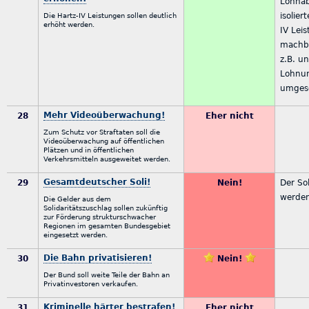
Lohnab
isolie
Die Hartz-IV Leistungen sollen deutlich
erhöht werden.
IV Lei
machb
z.B. u
Lohnu
umgese
Mehr Videoüberwachung!
28
Eher nicht
Zum Schutz vor Straftaten soll die
Videoüberwachung auf öffentlichen
Plätzen und in öffentlichen
Verkehrsmitteln ausgeweitet werden.
Gesamtdeutscher Soli!
29
Nein!
Der Sol
werde
Die Gelder aus dem
Solidaritätszuschlag sollen zukünftig
zur Förderung strukturschwacher
Regionen im gesamten Bundesgebiet
eingesetzt werden.
Die Bahn privatisieren!
30
Nein!
Der Bund soll weite Teile der Bahn an
Privatinvestoren verkaufen.
Kriminelle härter bestrafen!
31
Eher nicht