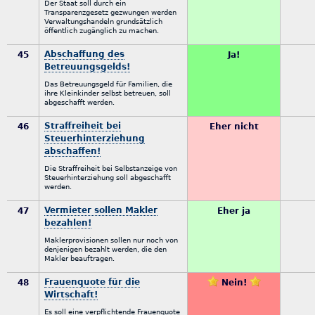
Der Staat soll durch ein
Transparenzgesetz gezwungen werden
Verwaltungshandeln grundsätzlich
öffentlich zugänglich zu machen.
Abschaffung des
45
Ja!
Betreuungsgelds!
Das Betreuungsgeld für Familien, die
ihre Kleinkinder selbst betreuen, soll
abgeschafft werden.
Straffreiheit bei
46
Eher nicht
Steuerhinterziehung
abschaffen!
Die Straffreiheit bei Selbstanzeige von
Steuerhinterziehung soll abgeschafft
werden.
Vermieter sollen Makler
47
Eher ja
bezahlen!
Maklerprovisionen sollen nur noch von
denjenigen bezahlt werden, die den
Makler beauftragen.
Frauenquote für die
48
Nein!
Wirtschaft!
Es soll eine verpflichtende Frauenquote