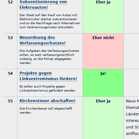
Subventionierung von
52
Eher ja
Elektroautos!
Der Staat soll den Kauf von Autos mit
Elektromotor stärker subventionieren
und so die Nachfrage nach Alternativen
zum Verbrennungsmotor ankurbeln.
Neuordnung des
53
Eher nicht
Verfassungsschutzes!
Die Aufgaben des Verfassungsschutzes
sollen, so weit verfassungsrechtlich
zulässig, an die Polizei abgegeben
werden.
Projekte gegen
54
Ja!
Linksextremismus fördern!
Es sollen auch Projekte gegen
Linksextremismus gefördert werden.
Kirchensteuer abschaffen!
55
Eher ja
Neue M
themat
Die Kirchensteuer soll abgeschafft
werden.
Länder
intere
und St
entflo