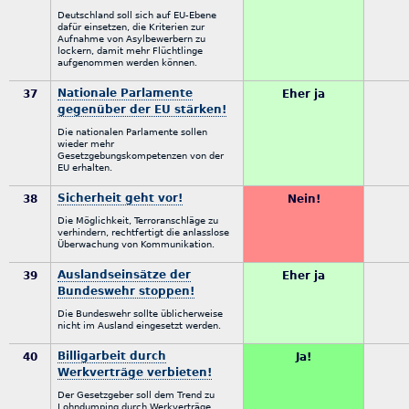
Deutschland soll sich auf EU-Ebene
dafür einsetzen, die Kriterien zur
Aufnahme von Asylbewerbern zu
lockern, damit mehr Flüchtlinge
aufgenommen werden können.
Nationale Parlamente
37
Eher ja
gegenüber der EU stärken!
Die nationalen Parlamente sollen
wieder mehr
Gesetzgebungskompetenzen von der
EU erhalten.
Sicherheit geht vor!
38
Nein!
Die Möglichkeit, Terroranschläge zu
verhindern, rechtfertigt die anlasslose
Überwachung von Kommunikation.
Auslandseinsätze der
39
Eher ja
Bundeswehr stoppen!
Die Bundeswehr sollte üblicherweise
nicht im Ausland eingesetzt werden.
Billigarbeit durch
40
Ja!
Werkverträge verbieten!
Der Gesetzgeber soll dem Trend zu
Lohndumping durch Werkverträge