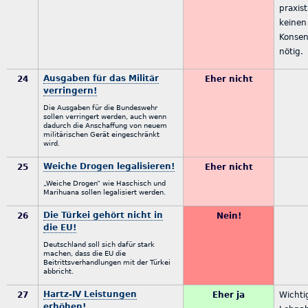
praxis
keinen
Konsen
nötig.
Ausgaben für das Militär
24
Eher nicht
verringern!
Die Ausgaben für die Bundeswehr
sollen verringert werden, auch wenn
dadurch die Anschaffung von neuem
militärischen Gerät eingeschränkt
wird.
Weiche Drogen legalisieren!
25
Eher nicht
„Weiche Drogen“ wie Haschisch und
Marihuana sollen legalisiert werden.
Die Türkei gehört nicht in
26
Nein!
die EU!
Deutschland soll sich dafür stark
machen, dass die EU die
Beitrittsverhandlungen mit der Türkei
abbricht.
Hartz-IV Leistungen
27
Eher ja
Wichtig
erhöhen!