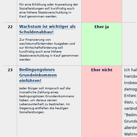
Für eine Erhöhung oder Ausweitung der
Sozialleistungen soll kurzfristig auch
eine höhere Staatsverschuldung in
Kauf genommen werden.
Wachstum ist wichtiger als
22
Eher ja
Schuldenabbau!
Zur Finanzierung von
wachstumsfördernden Ausgaben und
zur Wirtschaftsförderung soll
kurzfristig auch eine höhere
Staatsverschuldung in Kauf genommen
werden.
Bedingungsloses
23
Eher nicht
Ich hal
Grundeinkommen
hierüb
einführen!
Insbes
Jeder Bürger soll Anspruch auf die
demog
monatliche Zahlung eines
Entwic
bedingungslosen Grundeinkommens
haben, um daraus seinen
dazu, 
Lebensunterhalt zu bestreiten. Im
Gegenzug entfallen die heutigen
veränd
Sozialleistungen.
"Bedin
Grunde
allerdi
Wahrne