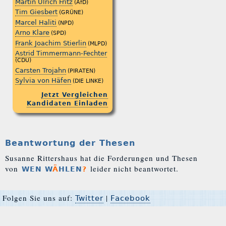
Martin Ulrich Fritz
(AfD)
Tim Giesbert
(GRÜNE)
Marcel Haliti
(NPD)
Arno Klare
(SPD)
Frank Joachim Stierlin
(MLPD)
Astrid Timmermann-Fechter
(CDU)
Carsten Trojahn
(PIRATEN)
Sylvia von Häfen
(DIE LINKE)
Jetzt Vergleichen
Kandidaten Einladen
Beantwortung der Thesen
Susanne Rittershaus hat die Forderungen und Thesen
von
leider nicht beantwortet.
WEN W
Ä
HLEN
?
Folgen Sie uns auf:
|
Twitter
Facebook