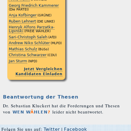
Georg Friedrich Kammerer
(Die PARTEI)
Anja Kofbinger
(GRÜNE)
Ruben Lehnert
(DIE LINKE)
Henryk Alfons Parzatka-
Lipinski
(FREIE WÄHLER)
Sari-Christoph Saleh
(AfD)
Andrew Niko Schlüter
(MLPD)
Mathias Schulz
(BüSo)
Christina Schwarzer
(CDU)
Jan Sturm
(NPD)
Jetzt Vergleichen
Kandidaten Einladen
Beantwortung der Thesen
Dr. Sebastian Kluckert hat die Forderungen und Thesen
von
leider nicht beantwortet.
WEN W
Ä
HLEN
?
Folgen Sie uns auf:
|
Twitter
Facebook