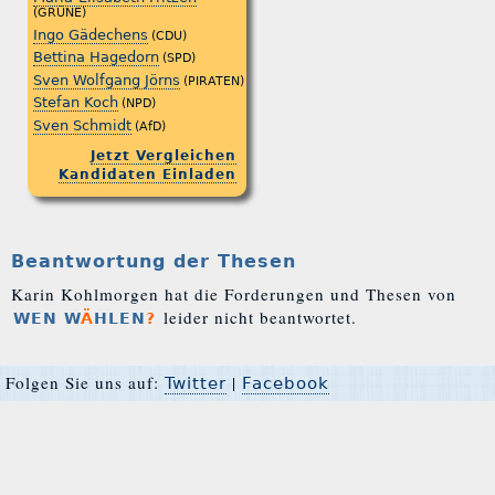
(GRÜNE)
Ingo Gädechens
(CDU)
Bettina Hagedorn
(SPD)
Sven Wolfgang Jörns
(PIRATEN)
Stefan Koch
(NPD)
Sven Schmidt
(AfD)
Jetzt Vergleichen
Kandidaten Einladen
Beantwortung der Thesen
Karin Kohlmorgen hat die Forderungen und Thesen von
leider nicht beantwortet.
WEN W
Ä
HLEN
?
Folgen Sie uns auf:
|
Twitter
Facebook