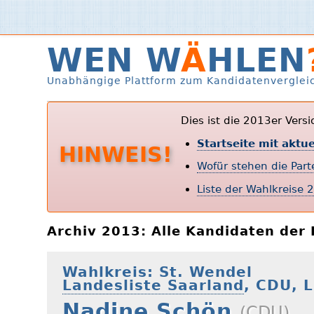
WEN W
Ä
HLEN
Unabhängige Plattform zum Kandidatenverglei
Dies ist die 2013er Vers
Startseite mit aktu
HINWEIS!
Wofür stehen die Par
Liste der Wahlkreise 
Archiv 2013: Alle Kandidaten de
Wahlkreis: St. Wendel
Landesliste Saarland
, CDU, L
Nadine Schön
(CDU)