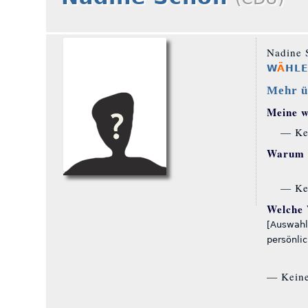
Nadine S
W
Ä
HL
Mehr ü
Meine wi
— Ke
Warum S
— Ke
Welche 
[Auswahl
persönli
— Kein