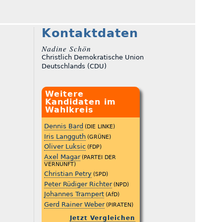
Kontaktdaten
Nadine Schön
Christlich Demokratische Union
Deutschlands (CDU)
Weitere
Kandidaten im
Wahlkreis
Dennis Bard
(DIE LINKE)
Iris Langguth
(GRÜNE)
Oliver Luksic
(FDP)
Axel Magar
(PARTEI DER
VERNUNFT)
Christian Petry
(SPD)
Peter Rüdiger Richter
(NPD)
Johannes Trampert
(AfD)
Gerd Rainer Weber
(PIRATEN)
Jetzt Vergleichen