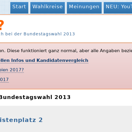
Start
Wahlkreise
Meinungen
NEU: You
?
ch bei der Bundestagswahl 2013
ion. Diese funktioniert ganz normal, aber alle Angaben bezi
ellen Infos und Kandidatenvergleich
teien 2017?
2017
r Bundestagswahl 2013
istenplatz 2