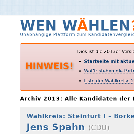
WEN W
Ä
HLEN
Unabhängige Plattform zum Kandidatenverglei
Dies ist die 2013er Vers
Startseite mit aktu
HINWEIS!
Wofür stehen die Par
Liste der Wahlkreise 
Archiv 2013: Alle Kandidaten de
Wahlkreis: Steinfurt I – Borke
Jens Spahn
(CDU)