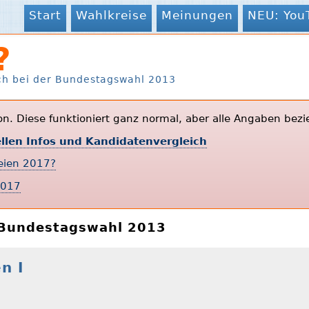
Start
Wahlkreise
Meinungen
NEU: You
?
ch bei der Bundestagswahl 2013
ion. Diese funktioniert ganz normal, aber alle Angaben bezi
ellen Infos und Kandidatenvergleich
teien 2017?
2017
r Bundestagswahl 2013
n I