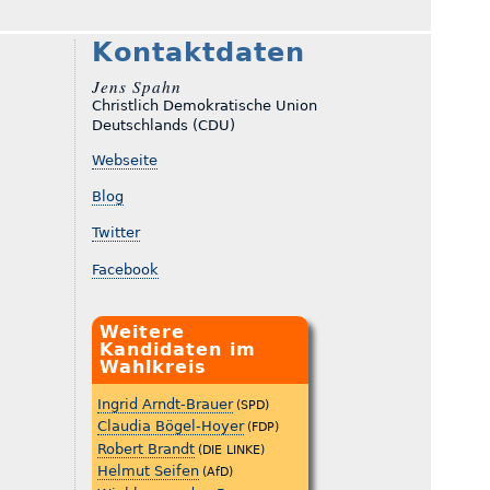
Kontaktdaten
Jens Spahn
Christlich Demokratische Union
Deutschlands (CDU)
Webseite
Blog
Twitter
Facebook
Weitere
Kandidaten im
Wahlkreis
Ingrid Arndt-Brauer
(SPD)
Claudia Bögel-Hoyer
(FDP)
Robert Brandt
(DIE LINKE)
Helmut Seifen
(AfD)