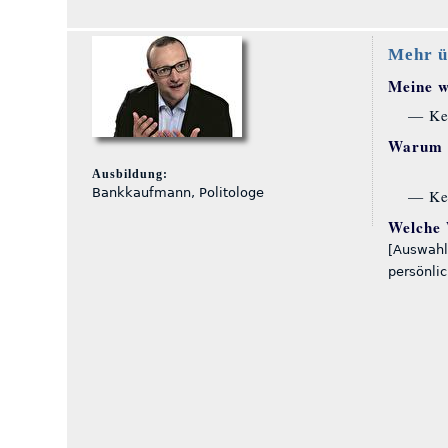
Mehr ü
Meine wi
— Ke
Warum S
Ausbildung:
Bankkaufmann, Politologe
— Ke
Welche 
[Auswahl
persönli