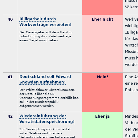
muss m
Völker
Billigarbeit durch
40
Eher nicht
Werkve
Werkverträge verbieten!
wichti
„Billig
Der Gesetzgeber soll dem Trend zu
Lohndumping durch Werkverträge
für da
einen Riegel vorschieben.
Wirtsc
Missbr
muss h
werde
Deutschland soll Edward
41
Nein!
Eine A
Snowden aufnehmen!
eine re
Entsch
Der Whistleblower Edward Snowden,
der Details über die US-
Überwachungsprogramme enthüllt hat,
soll in der Bundesrepublik
aufgenommen werden.
Wiedereinführung der
42
Eher ja
Mindes
Vorratsdatenspeicherung!
Verbin
der Ve
Zur Bekämpfung von Kriminalität
sollen Telefon- und Internet-
Straft
Verbindungsdaten (wer hat wann mit