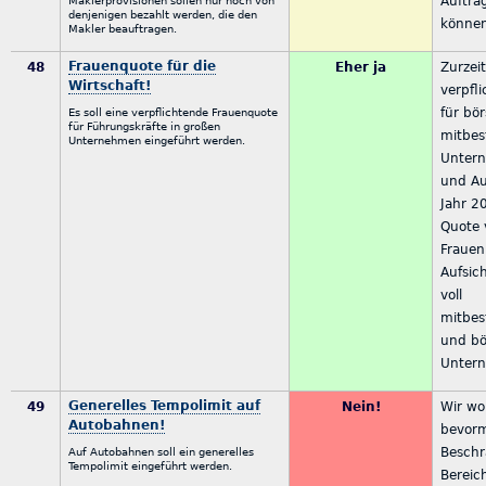
Auftra
Maklerprovisionen sollen nur noch von
denjenigen bezahlt werden, die den
könne
Makler beauftragen.
Frauenquote für die
48
Eher ja
Zurzeit
Wirtschaft!
verpfl
für bö
Es soll eine verpflichtende Frauenquote
für Führungskräfte in großen
mitbes
Unternehmen eingeführt werden.
Untern
und Au
Jahr 2
Quote 
Frauen
Aufsic
voll
mitbes
und bö
Untern
Generelles Tempolimit auf
49
Nein!
Wir wo
Autobahnen!
bevor
Beschr
Auf Autobahnen soll ein generelles
Tempolimit eingeführt werden.
Bereic