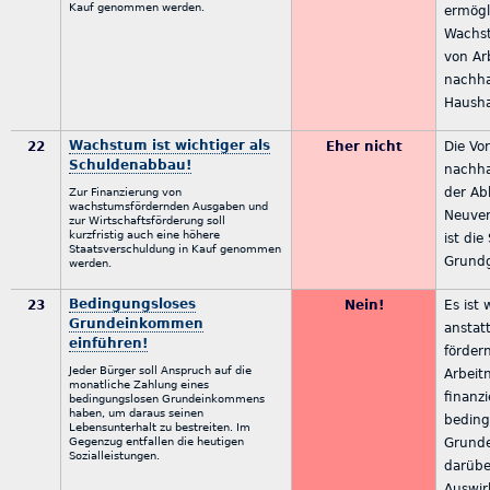
Kauf genommen werden.
ermögl
Wachs
von Ar
nachha
Hausha
Wachstum ist wichtiger als
22
Eher nicht
Die Vo
Schuldenabbau!
nachha
der Ab
Zur Finanzierung von
wachstumsfördernden Ausgaben und
Neuve
zur Wirtschaftsförderung soll
kurzfristig auch eine höhere
ist di
Staatsverschuldung in Kauf genommen
Grundg
werden.
Bedingungsloses
23
Nein!
Es ist 
Grundeinkommen
anstatt
einführen!
förder
Jeder Bürger soll Anspruch auf die
Arbeit
monatliche Zahlung eines
finanzi
bedingungslosen Grundeinkommens
haben, um daraus seinen
beding
Lebensunterhalt zu bestreiten. Im
Gegenzug entfallen die heutigen
Grund
Sozialleistungen.
darübe
Auswir