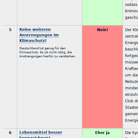
sodass
Krimin
geschü
Keine weiteren
5
Nein!
Der Kl
Anstrengungen im
zentra
Klimaschutz!
Energi
Deutschland tut genug für den
beschl
Klimaschutz. Es ist nicht nötig, die
fortge
Anstrengungen hierfür zu verstärken.
müssen
Kraftw
um das
Reduzi
minde
einzuh
Club d
Staate
gemei
Energi
Lebensmittel besser
6
Eher ja
Die Sy
kennzeichnen!