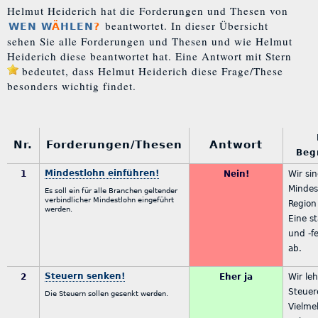
Helmut Heiderich hat die Forderungen und Thesen von
beantwortet. In dieser Übersicht
WEN W
Ä
HLEN
?
sehen Sie alle Forderungen und Thesen und wie Helmut
Heiderich diese beantwortet hat. Eine Antwort mit Stern
bedeutet, dass Helmut Heiderich diese Frage/These
besonders wichtig findet.
Nr.
Forderungen/Thesen
Antwort
Beg
Mindestlohn einführen!
1
Nein!
Wir sin
Mindes
Es soll ein für alle Branchen geltender
verbindlicher Mindestlohn eingeführt
Region
werden.
Eine s
und -f
ab.
Steuern senken!
2
Eher ja
Wir le
Steuer
Die Steuern sollen gesenkt werden.
Vielme