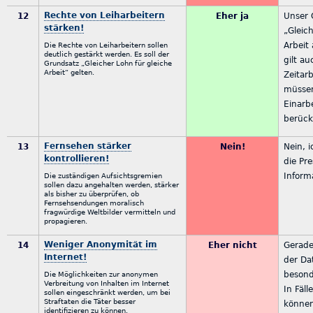
Rechte von Leiharbeitern
12
Eher ja
Unser 
stärken!
„Gleic
Arbeit
Die Rechte von Leiharbeitern sollen
deutlich gestärkt werden. Es soll der
gilt au
Grundsatz „Gleicher Lohn für gleiche
Arbeit“ gelten.
Zeitar
müsse
Einarb
berück
Fernsehen stärker
13
Nein!
Nein, i
kontrollieren!
die Pr
Informa
Die zuständigen Aufsichtsgremien
sollen dazu angehalten werden, stärker
als bisher zu überprüfen, ob
Fernsehsendungen moralisch
fragwürdige Weltbilder vermitteln und
propagieren.
Weniger Anonymität im
14
Eher nicht
Gerade
Internet!
der Da
besond
Die Möglichkeiten zur anonymen
Verbreitung von Inhalten im Internet
In Fäll
sollen eingeschränkt werden, um bei
Straftaten die Täter besser
könne
identifizieren zu können.