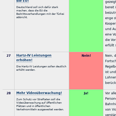
die EU!
gezeig
bereit 
Deutschland soll sich dafür stark
machen, dass die EU die
beizut
Beitrittsverhandlungen mit der Türkei
abbricht.
enge s
Kooper
und Au
eine Vo
die Vo
erfüllt
Hartz-IV Leistungen
27
Nein!
Nein, d
erhöhen!
Fortsc
Regelb
Die Hartz-IV Leistungen sollen deutlich
erhöht werden.
ist und
Lohnen
berück
Mehr Videoüberwachung!
28
Ja!
Vor all
Person
Zum Schutz vor Straftaten soll die
Videoüberwachung auf öffentlichen
Bahnhö
Plätzen und in öffentlichen
von V
Verkehrsmitteln ausgeweitet werden.
verstä