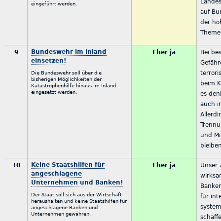
Landes
eingeführt werden.
auf Bu
der ho
Themen
Bundeswehr im Inland
9
Eher ja
Bei be
einsetzen!
Gefähr
terror
Die Bundeswehr soll über die
bisherigen Möglichkeiten der
beim K
Katastrophenhilfe hinaus im Inland
eingesetzt werden.
es den
auch i
Allerdi
Trennu
und Mi
bleibe
Keine Staatshilfen für
10
Eher ja
Unser Z
angeschlagene
wirksa
Unternehmen und Banken!
Banken
Der Staat soll sich aus der Wirtschaft
für int
heraushalten und keine Staatshilfen für
system
angeschlagene Banken und
Unternehmen gewähren.
schaff