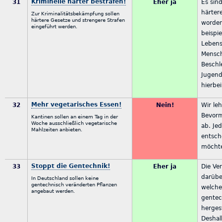
Kriminelle härter bestrafen!
31
Eher ja
Es sind
härter
Zur Kriminalitätsbekämpfung sollen
härtere Gesetze und strengere Strafen
worden
eingeführt werden.
beispi
Lebens
Mensch
Beschl
Jugend
hierbe
Mehr vegetarisches Essen!
32
Nein!
Wir le
Bevor
Kantinen sollen an einem Tag in der
Woche ausschließlich vegetarische
ab. Jed
Mahlzeiten anbieten.
entsch
möchte
Stoppt die Gentechnik!
33
Eher ja
Die Ve
darübe
In Deutschland sollen keine
gentechnisch veränderten Pflanzen
welche
angebaut werden.
gentec
herges
Deshal