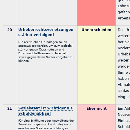
Lohnzu
gefähr
Arbeits
Urheberrechtsverletzungen
20
Unentschieden
Das Ur
stärker verfolgen!
weiter
hat sic
Die rechtlichen Grundlagen sollen
ausgeweitet werden, um zum Beispiel
Modern
stärker gegen Tauschbörsen und
Downloadplattformen im Internet
Urhebe
sowie gegen deren Nutzer vorgehen zu
weiter
können.
werden
Sinne 
haben 
Abmah
so da
einge
Sozialstaat ist wichtiger als
21
Eher nicht
Ein Ab
Schuldenabbau!
Neuver
Einhal
Für eine Erhöhung oder Ausweitung der
Sozialleistungen soll kurzfristig auch
Schul
eine höhere Staatsverschuldung in