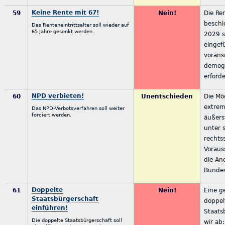
Keine Rente mit 67!
59
Nein!
Die Ren
beschl
Das Renteneintrittsalter soll wieder auf
65 Jahre gesenkt werden.
2029 s
eingef
vorans
demogr
erford
NPD verbieten!
60
Unentschieden
Die Mö
extremi
Das NPD-Verbotsverfahren soll weiter
forciert werden.
äußers
unter 
rechts
Voraus
die An
Bundes
Doppelte
61
Nein!
Eine g
Staatsbürgerschaft
doppel
einführen!
Staats
Die doppelte Staatsbürgerschaft soll
wir ab: