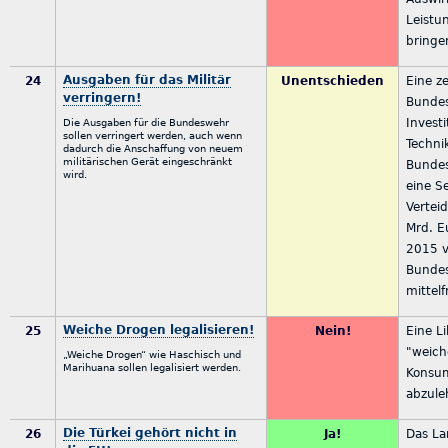
Leistu
bringe
Ausgaben für das Militär
24
Unentschieden
Eine z
verringern!
Bundes
Invest
Die Ausgaben für die Bundeswehr
sollen verringert werden, auch wenn
Techni
dadurch die Anschaffung von neuem
militärischen Gerät eingeschränkt
Bundes
wird.
eine S
Vertei
Mrd. E
2015 v
Bunde
mittelf
Weiche Drogen legalisieren!
25
Nein!
Eine L
"weich
„Weiche Drogen“ wie Haschisch und
Marihuana sollen legalisiert werden.
Konsum
abzule
Die Türkei gehört nicht in
26
Ja!
Das La