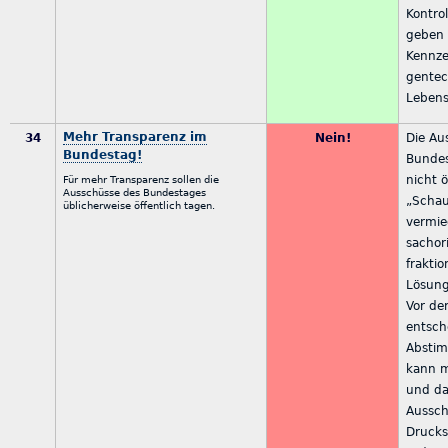
Kontro
geben 
Kennz
gentec
Lebens
Mehr Transparenz im
34
Nein!
Die Au
Bundestag!
Bundes
nicht ö
Für mehr Transparenz sollen die
Ausschüsse des Bundestages
„Schau
üblicherweise öffentlich tagen.
vermi
sachori
frakti
Lösung
Vor de
entsch
Absti
kann m
und da
Aussch
Drucks