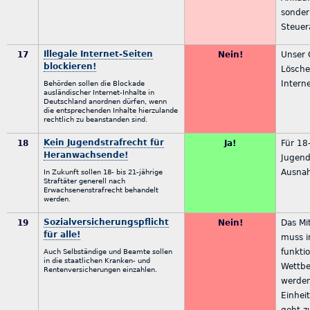
sonder
Steue
Illegale Internet-Seiten
17
Nein!
Unser 
blockieren!
Lösche
Interne
Behörden sollen die Blockade
ausländischer Internet-Inhalte in
Deutschland anordnen dürfen, wenn
die entsprechenden Inhalte hierzulande
rechtlich zu beanstanden sind.
Kein Jugendstrafrecht für
18
Ja!
Für 18-
Heranwachsende!
Jugend
Ausnah
In Zukunft sollen 18- bis 21-jährige
Straftäter generell nach
Erwachsenenstrafrecht behandelt
werden.
Sozialversicherungspflicht
19
Nein!
Das Mi
für alle!
muss i
funkti
Auch Selbständige und Beamte sollen
in die staatlichen Kranken- und
Wettbe
Rentenversicherungen einzahlen.
werden
Einhei
geht z