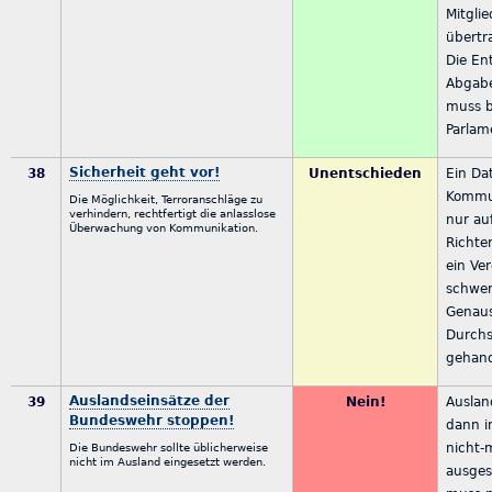
Mitgli
übertr
Die En
Abgabe
muss b
Parlam
Sicherheit geht vor!
38
Unentschieden
Ein Da
Kommun
Die Möglichkeit, Terroranschläge zu
verhindern, rechtfertigt die anlasslose
nur au
Überwachung von Kommunikation.
Richte
ein Ve
schwer
Genaus
Durch
gehan
Auslandseinsätze der
39
Nein!
Ausla
Bundeswehr stoppen!
dann i
nicht-m
Die Bundeswehr sollte üblicherweise
nicht im Ausland eingesetzt werden.
ausges