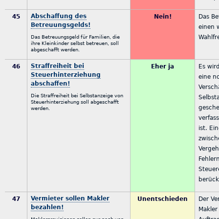
Abschaffung des
45
Nein!
Das Be
Betreuungsgelds!
einen 
Wahlfre
Das Betreuungsgeld für Familien, die
ihre Kleinkinder selbst betreuen, soll
abgeschafft werden.
Straffreiheit bei
46
Eher ja
Es wird
Steuerhinterziehung
eine n
abschaffen!
Versch
Die Straffreiheit bei Selbstanzeige von
Selbsta
Steuerhinterziehung soll abgeschafft
gesch
werden.
verfas
ist. Ei
zwisch
Vergeh
Fehler
Steuer
berück
Vermieter sollen Makler
47
Unentschieden
Der Ve
bezahlen!
Makler 