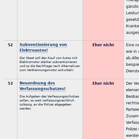
gänzli
Leistu
gesetz
Kranke
ausges
Subventionierung von
52
Eher nicht
Eine n
Elektroautos!
wie in 
ab.Alle
Der Staat soll den Kauf von Autos mit
Elektromotor stärker subventionieren
beispie
und so die Nachfrage nach Alternativen
zum Verbrennungsmotor ankurbeln.
Dienst
Neuordnung des
53
Eher nicht
Der Ve
Verfassungsschutzes!
elemen
Beobac
Die Aufgaben des Verfassungsschutzes
sollen, so weit verfassungsrechtlich
rechts
zulässig, an die Polizei abgegeben
werden.
Parteie
Zusam
Verfas
Polizei
werde