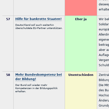
desweg
erhalt
Hilfe für bankrotte Staaten!
57
Eher ja
Wir be
Solida
Deutschland soll auch weiterhin
überschuldete EU-Partner unterstützen.
europä
Allerd
eigene
beitrag
aber a
Auflag
Vergem
Schuld
Mehr Bundeskompetenz bei
58
Unentschieden
Zentra
der Bildung!
Bildun
Die Mi
Der Bund soll wieder mehr
Kompetenzen in der Bildungspolitik
des Bu
erhalten.
Hochsc
Änder
Grundg