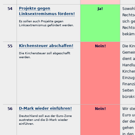
Projekte gegen
54
Ja!
Sowohl
Linksextremismus fördern!
Rechts
sich g
Es sollen auch Projekte gegen
Linksextremismus gefördert werden.
Rechts
bekäm
Kirchensteuer abschaffen!
55
Nein!
Die Ki
Gemein
Die Kirchensteuer soll abgeschafft
werden.
dient a
Handlu
Kirche
Einzug
Finanz
Seiten 
bürokr
D-Mark wieder einführen!
56
Nein!
Wir st
Euro u
Deutschland soll aus der Euro-Zone
austreten und die D-Mark wieder
der de
einführen.
gehen 
in den