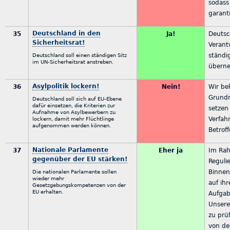
sodass
garanti
Deutschland in den
35
Ja!
Deutsc
Sicherheitsrat!
Verant
ständi
Deutschland soll einen ständigen Sitz
im UN-Sicherheitsrat anstreben.
übern
Asylpolitik lockern!
36
Nein!
Wir b
Grundr
Deutschland soll sich auf EU-Ebene
dafür einsetzen, die Kriterien zur
setzen
Aufnahme von Asylbewerbern zu
Verfah
lockern, damit mehr Flüchtlinge
aufgenommen werden können.
Betrof
Nationale Parlamente
37
Eher ja
Im Ra
gegenüber der EU stärken!
Reguli
Binnen
Die nationalen Parlamente sollen
wieder mehr
auf ih
Gesetzgebungskompetenzen von der
EU erhalten.
Aufgab
Unsere
zu prü
von de