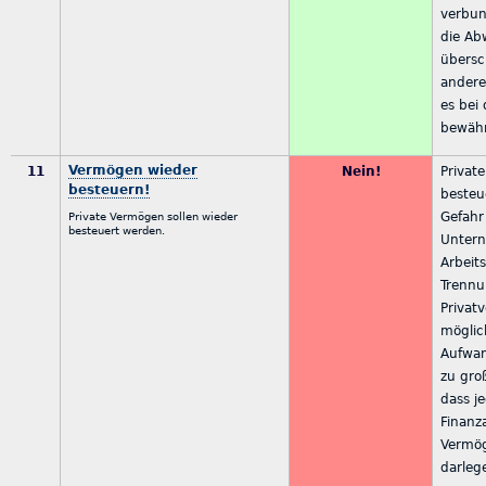
verbun
die Ab
übersc
andere 
es bei 
bewähr
Vermögen wieder
11
Nein!
Privat
besteuern!
besteu
Gefahr
Private Vermögen sollen wieder
besteuert werden.
Untern
Arbeits
Trennu
Privat
möglic
Aufwan
zu gro
dass j
Finanz
Vermög
darleg