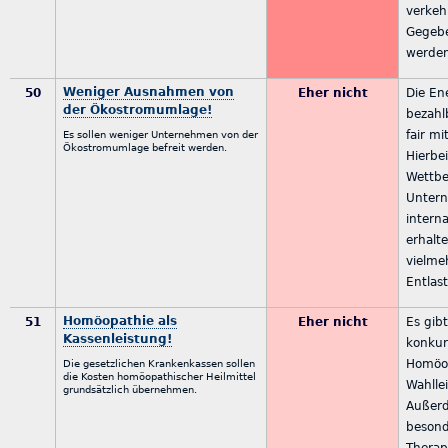
verkeh
Gegebe
werde
Weniger Ausnahmen von
50
Eher nicht
Die En
der Ökostromumlage!
bezahl
fair m
Es sollen weniger Unternehmen von der
Ökostromumlage befreit werden.
Hierbe
Wettbe
Unter
intern
erhalte
vielme
Entlas
Homöopathie als
51
Eher nicht
Es gibt
Kassenleistung!
konkur
Homöop
Die gesetzlichen Krankenkassen sollen
die Kosten homöopathischer Heilmittel
Wahlle
grundsätzlich übernehmen.
Außerd
beson
Therap