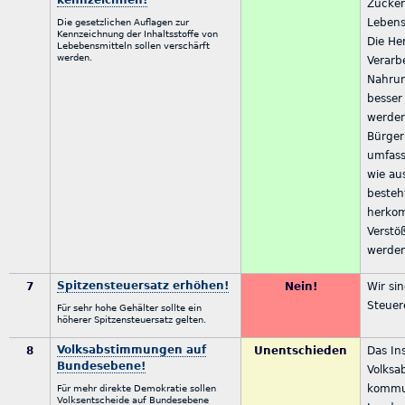
Zucker
Lebens
Die gesetzlichen Auflagen zur
Kennzeichnung der Inhaltsstoffe von
Die He
Lebebensmitteln sollen verschärft
werden.
Verarb
Nahrun
besser
werden
Bürger
umfass
wie au
besteh
herkom
Verstö
werde
Spitzensteuersatz erhöhen!
7
Nein!
Wir si
Steue
Für sehr hohe Gehälter sollte ein
höherer Spitzensteuersatz gelten.
Volksabstimmungen auf
8
Unentschieden
Das In
Bundesebene!
Volksa
kommu
Für mehr direkte Demokratie sollen
Volksentscheide auf Bundesebene