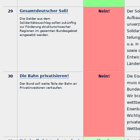
Gesamtdeutscher Soli!
29
Nein!
Der So
Aufbau
Die Gelder aus dem
Solidaritätszuschlag sollen zukünftig
unverz
zur Förderung strukturschwacher
Solida
Regionen im gesamten Bundesgebiet
eingesetzt werden.
teilun
u.a. in
sowie 
Entwic
Länder
Die Bahn privatisieren!
30
Nein!
Die Ei
muss i
Der Bund soll weite Teile der Bahn an
Privatinvestoren verkaufen.
Bundes
Wir br
wettbe
Eisenb
Wichti
privat
Wettbe