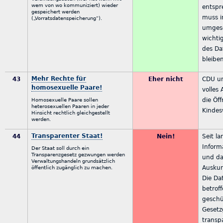
wem von wo kommuniziert) wieder
entspr
gespeichert werden
muss i
(„Vorratsdatenspeicherung“).
umgese
wichti
des Da
bleibe
Mehr Rechte für
43
Eher nicht
CDU un
homosexuelle Paare!
volles
die Öf
Homosexuelle Paare sollen
heterosexuellen Paaren in jeder
Kindes
Hinsicht rechtlich gleichgestellt
werden.
Transparenter Staat!
44
Nein!
Seit l
Inform
Der Staat soll durch ein
Transparenzgesetz gezwungen werden
und da
Verwaltungshandeln grundsätzlich
Auskun
öffentlich zugänglich zu machen.
Die Da
betrof
geschü
Gesetz
transp